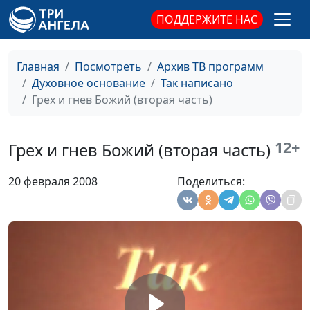
Праведность Божья
Панков Александр
#497
ПОДДЕРЖИТЕ НАС
(вторая часть)
Александрович
Праведность Божья
Панков Александр
#496
Главная
Посмотреть
Архив ТВ программ
(первая часть)
Александрович
Духовное основание
Так написано
Праведность по вере
Панков Александр
#495
Грех и гнев Божий (вторая часть)
Александрович
Назначение Закона
Панков Александр
#494
12+
Грех и гнев Божий (вторая часть)
Александрович
20 февраля 2008
Поделиться:
Жизнь, согласно закону
Панков Александр
#493
Александрович
Авторитет Божьего
Панков Александр
#492
Закона
Александрович
Закон и послушание
Панков Александр
#491
Александрович