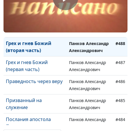
Любящий Отец
Панков Александр
#490
Александрович
Познание Бога
Панков Александр
#489
Александрович
Грех и гнев Божий
Панков Александр
#488
(вторая часть)
Александрович
Грех и гнев Божий
Панков Александр
#487
(первая часть)
Александрович
Праведность через веру
Панков Александр
#486
Александрович
Призванный на
Панков Александр
#485
служение
Александрович
Послания апостола
Панков Александр
#484
Павла
Александрович