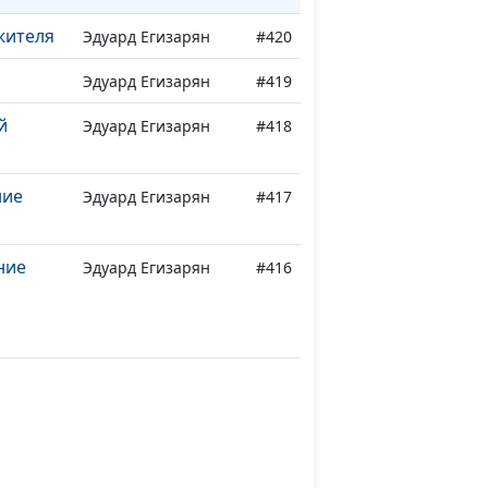
жителя
Эдуард Егизарян
#420
Эдуард Егизарян
#419
й
Эдуард Егизарян
#418
ние
Эдуард Егизарян
#417
ние
Эдуард Егизарян
#416
ние
Эдуард Егизарян
#415
а
Эдуард Егизарян
#414
Павел Гончар
#413
ис