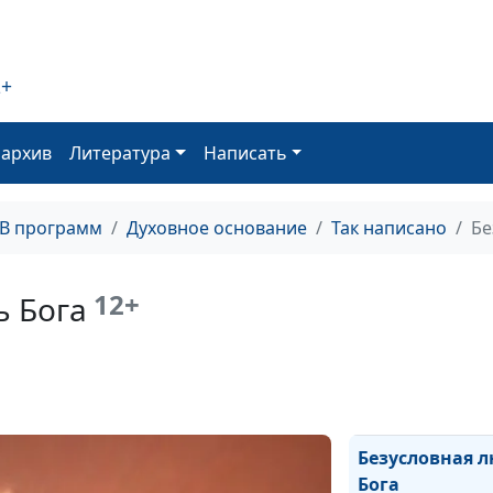
Куда уходит си
Спаситель
2+
оархив
Литература
Написать
Родившийся от
Святого
Покаяние
ТВ программ
Духовное основание
Так написано
Бе
Еммануил - Бог
12+
ь Бога
Жертвенная л
Смысл страдан
Безусловная 
Бога