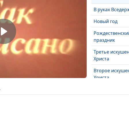
В руках Вседер
Новый год
Рождественски
праздник
Третье искуше
Христа
Второе искуше
Христа
ь
Первое искуше
Христа
Молитва Иавис
Как пережить
духовный криз