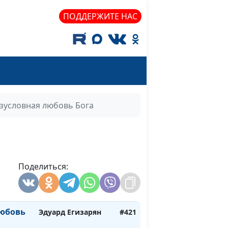
ПОДДЕРЖИТЕ НАС
ла
Пехтерев Владимир
#440
Александр
#434
Артюшенко
 Духа
Александр
#433
Артюшенко
Александр
#432
зусловная любовь Бога
Артюшенко
 с нами
Александр
#431
Артюшенко
Поделиться:
юбовь
Эдуард Егизарян
#423
ий
Эдуард Егизарян
#422
любовь
Эдуард Егизарян
#421