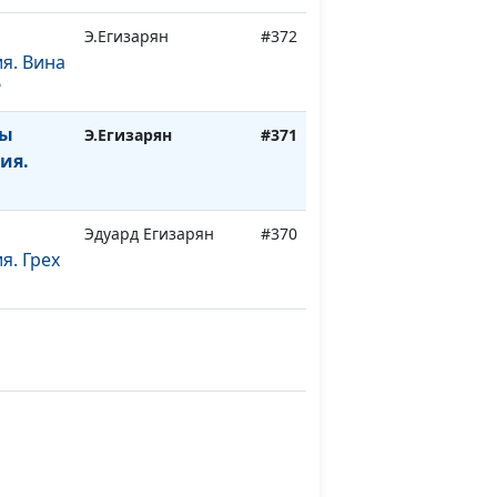
Э.Егизарян
#372
я. Вина
?
ты
Э.Егизарян
#371
ия.
Эдуард Егизарян
#370
я. Грех