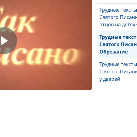
Трудные тексты
Святого Писани
отцов на детях
Трудные текс
Святого Писан
Обрезание
Трудные тексты
Святого Писани
у дверей
ь