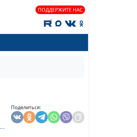
Э.Егизарян
#378
ПОДДЕРЖИТЕ НАС
я.
Э.Егизарян
#376
я.
рном
Э.Егизарян
#375
я.
Э.Егизарян
#374
я. О
Поделиться:
Э.Егизарян
#373
я.