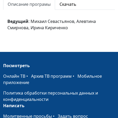
Толстой)
Мария Мараханова,
Описание програмы
Скачать
Ирина Кириченко
Божеское и
Михаил Севастьянов
#126
Ведущий
: Михаил Севастьянов, Алевтина
человеческое (Лев
Смирнова, Ирина Кириченко
Толстой)
Отверженные (Виктор
Михаил Севастьянов
#125
Гюго)
Два богача (Иван
Михаил Севастьянов
#124
Посмотреть
Тургенев)
Онлайн ТВ
•
Архив ТВ программ
•
Мобильное
Быть знаменитым
Михаил Севастьянов
#123
приложение
некрасиво... (Борис
Пастернак)
Политика обработки персональных данных и
конфиденциальности
Слово (Николай
Михаил Севастьянов
#122
Написать
Гумилев)
Молитвенные просьбы
•
Задать вопрос
Братья Карамазовы
Михаил Севастьянов
#121