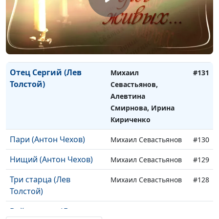
Пророкам (Алексей
Михаил Севастьянов
#132
Карабанов)
Отец Сергий (Лев
Михаил
#131
Толстой)
Севастьянов,
Алевтина
Смирнова, Ирина
Кириченко
Пари (Антон Чехов)
Михаил Севастьянов
#130
Нищий (Антон Чехов)
Михаил Севастьянов
#129
Три старца (Лев
Михаил Севастьянов
#128
Толстой)
Война и мир (Лев
Михаил Севастьянов,
#127