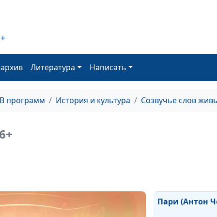
2+
оархив
Литература
Написать
ТВ программ
История и культура
Созвучье слов жив
Пророкам (Але
Карабанов)
6+
Отец Сергий (Л
Толстой)
Пари (Антон Ч