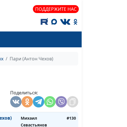
ПОДДЕРЖИТЕ НАС
ых
Пари (Антон Чехов)
ксей
Михаил Севастьянов
#132
ев
Михаил
#131
Поделиться:
Севастьянов,
Алевтина Смирнова,
Ирина Кириченко
ехов)
Михаил
#130
Севастьянов