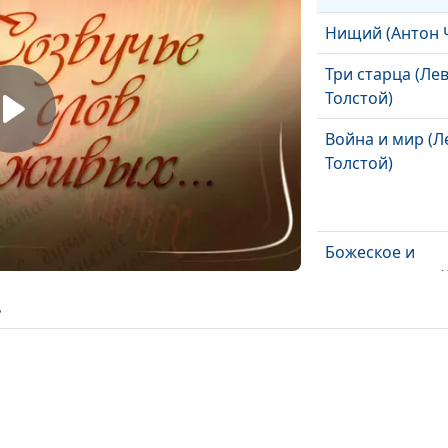
Нищий (Антон 
Три старца (Ле
Толстой)
Война и мир (Л
Толстой)
Божеское и
человеческое (
Толстой)
ь
Отверженные (
Гюго)
Два богача (Ив
Тургенев)