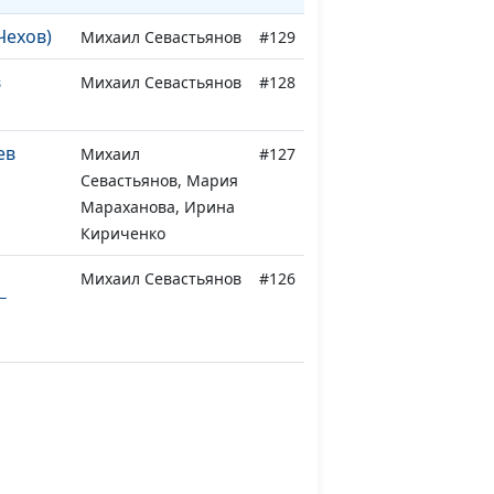
Чехов)
Михаил Севастьянов
#129
в
Михаил Севастьянов
#128
ев
Михаил
#127
Севастьянов, Мария
Мараханова, Ирина
Кириченко
Михаил Севастьянов
#126
Лев
Виктор
Михаил Севастьянов
#125
ан
Михаил Севастьянов
#124