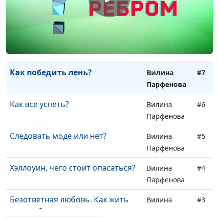
Я не люблю себя! Что мне
Вилина
#9
делать?
Парфенова
Существуют ли призраки?
Вилина
#8
Парфенова
Как победить лень?
Вилина
#7
Парфенова
Как все успеть?
Вилина
#6
Парфенова
Следовать моде или нет?
Вилина
#5
Парфенова
Хэллоуин, чего стоит опасаться?
Вилина
#4
Парфенова
Безответная любовь. Как жить
Вилина
#3
дальше?
Парфенова