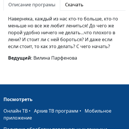
Описание програмы
Скачать
Чем опасны татуировки?
Вилина
#2
Парфенова
Наверняка, каждый из нас кто-то больше, кто-то
меньше но все же любит лениться! До чего же
Как слышать Бога?
Вилина
#1
порой удобно ничего не делать...что плохого в
Парфенова
лени? И стоит ли с ней бороться? И даже если
если стоит, то как это делать? С чего начать?
Ведущий
: Вилина Парфенова
Посмотреть
Онлайн ТВ
•
Архив ТВ программ
•
Мобильное
приложение