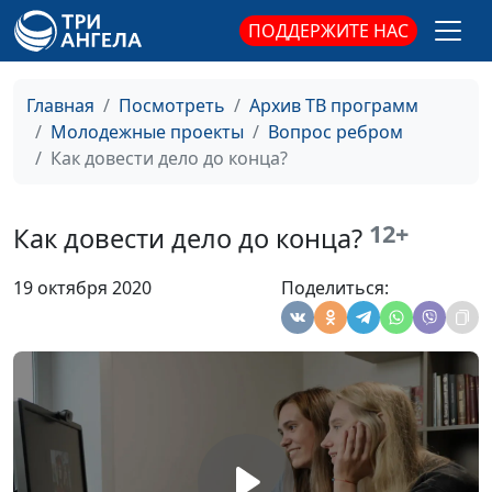
Что делать, если нет энергии?
Вилина
#44
ПОДДЕРЖИТЕ НАС
Парфенова
Как избавиться от ревности?
Вилина
#43
Главная
Посмотреть
Архив ТВ программ
Парфенова
Молодежные проекты
Вопрос ребром
Как поддержать во время
Вилина
#40
Как довести дело до конца?
трудностей?
Парфенова
Личные границы: как построить
Вилина
#39
12+
Как довести дело до конца?
и отстоять
Парфенова
19 октября 2020
Поделиться:
Как научиться радоваться за
Вилина
#38
других?
Парфенова
Как стать смелее?
Вилина
#37
Парфенова
Как реагировать на критику?
Вилина
#36
Парфенова