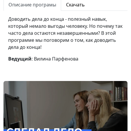
Описание програмы
Скачать
Как контролировать свои
Вилина
#28
эмоции?
Парфенова
Доводить дела до конца - полезный навык,
который немало выгоды человеку. Но почему так
Как не бояться экзаменов?
Вилина
#27
часто дела остаются незавершенными? В этой
Парфенова
программе мы поговорим о том, как доводить
Обложка жизни в социальной
Вилина
#26
дела до конца!
сети - не стоит зависти
Парфенова
Ведущий
: Вилина Парфенова
Для чего нужна смена
Вилина
#25
обстановки?
Парфенова
Хочу быть худой! Что нужно
Вилина
#24
знать?
Парфенова
Зависимость от сериалов:
Вилина
#23
способы избавления
Парфенова
Как понять, что это твой
Вилина
#22
человек?
Парфенова