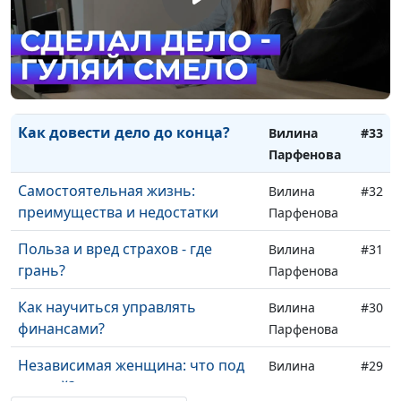
В чем моя одаренность: как
Вилина
#35
найти свои таланты?
Парфенова
Как научиться говорить «нет»?
Вилина
#34
Парфенова
Как довести дело до конца?
Вилина
#33
Парфенова
Самостоятельная жизнь:
Вилина
#32
преимущества и недостатки
Парфенова
Польза и вред страхов - где
Вилина
#31
грань?
Парфенова
Как научиться управлять
Вилина
#30
финансами?
Парфенова
Независимая женщина: что под
Вилина
#29
маской?
Парфенова