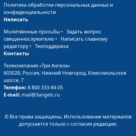
Политика обработки персональных данных и
Сплошное невезение — что
конфиденциальности
Вилина
#14
делать?
Написать
Парфенова
Карма существует?
Молитвенные просьбы
•
Задать вопрос
Вилина
#13
священнослужителю
•
Написать главному
Парфенова
редактору
•
Техподдержка
Как достичь поставленной цели?
Вилина
#12
Контакты
Парфенова
Телекомпания «Три Ангела»
Как уменьшить плохое влияние
Вилина
#11
603028,
Россия, Нижний Новгород,
Комсомольское
прошлого?
Парфенова
шоссе, 7
Телефон:
8 800 333-84-05
Интернет - друг или враг?
Вилина
#10
E-mail:
mail@3angels.ru
Парфенова
Я не люблю себя! Что мне
Вилина
#9
© Все права защищены. Использование материалов
делать?
Парфенова
допускается только с согласия редакции.
Существуют ли призраки?
Вилина
#8