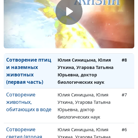
Юрьевна, доктор
биологических наук
Сотворение птиц и
Юлия Синицына, Юлия
#9
наземных
Уткина, Угарова Татьяна
животных (вторая
Юрьевна, доктор
часть)
биологических наук
Сотворение птиц
Юлия Синицына, Юлия
#8
и наземных
Уткина, Угарова Татьяна
животных
Юрьевна, доктор
(первая часть)
биологических наук
Сотворение
Юлия Синицына, Юлия
#7
животных,
Уткина, Угарова Татьяна
обитающих в воде
Юрьевна, доктор
биологических наук
Сотворение
Юлия Синицына, Юлия
#6
светил (вторая
Уткина, Угарова Татьяна