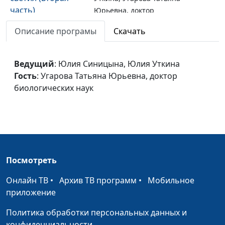
часть)
Юрьевна, доктор
биологических наук
Описание програмы
Скачать
Сотворение
Юлия Синицына, Юлия
#5
светил (первая
Уткина, Угарова Татьяна
Ведущий
: Юлия Синицына, Юлия Уткина
часть)
Юрьевна, доктор
Гость
: Угарова Татьяна Юрьевна, доктор
биологических наук
биологических наук
Создание суши и
Юлия Синицына, Юлия
#4
растений
Уткина, Угарова Татьяна
Юрьевна, доктор
биологических наук
Начало творения
Юлия Синицына, Юлия
#3
Посмотреть
Уткина, Угарова Татьяна
Онлайн ТВ
•
Архив ТВ программ
•
Мобильное
Юрьевна, доктор
приложение
биологических наук
Политика обработки персональных данных и
Творение и
Юлия Синицына, Юлия
#2
конфиденциальности
эволюция (вторая