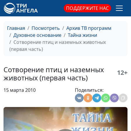
Юрьевна, доктор
ПОДДЕРЖИТЕ НАС
биологических наук
Всемирный потоп
Юлия Синицына, Юлия
#13
Главная
Посмотреть
Архив ТВ программ
(первая часть)
Уткина, Угарова Татьяна
Духовное основание
Тайна жизни
Юрьевна, доктор
Сотворение птиц и наземных животных
биологических наук
(первая часть)
Земля и люди до
Юлия Синицына, Юлия
#12
потопа
Уткина, Угарова Татьяна
Сотворение птиц и наземных
Юрьевна, доктор
12+
животных (первая часть)
биологических наук
Генетика человека
Юлия Синицына, Юлия
#11
15 марта 2010
Поделиться:
Уткина, Угарова Татьяна
Юрьевна, доктор
биологических наук
Сотворение
Юлия Синицына, Юлия
#10
человека
Уткина, Угарова Татьяна