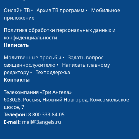
Генетика и
Ирина Кириченко, Елена
#41
Онлайн ТВ
•
Архив ТВ программ
•
Мобильное
эволюция
Титова
приложение
Молекулярная
Ирина Кириченко, Елена
#40
Политика обработки персональных данных и
биология и
Титова
конфиденциальности
эволюция
Написать
Мнимые
Ирина Кириченко, Елена
#39
Молитвенные просьбы
•
Задать вопрос
доказательства
Титова
священнослужителю
•
Написать главному
редактору
•
Техподдержка
Учение Дарвина
Ирина Кириченко, Елена
#38
Контакты
Титова
Телекомпания «Три Ангела»
Порядок и хаос
Ирина Кириченко, Елена
#37
603028,
Россия, Нижний Новгород,
Комсомольское
Титова
шоссе, 7
Телефон:
8 800 333-84-05
Молодая планета
Ирина Кириченко, Елена
#36
E-mail:
mail@3angels.ru
Земля
Титова
Уникальная
Ирина Кириченко, Елена
#35