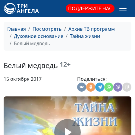
биологии
ПОДДЕРЖИТЕ НАС
Пингвин
Ольга Феофанова, Дарья
#83
Хасанова, магистр
Главная
Посмотреть
Архив ТВ программ
биологии
Духовное основание
Тайна жизни
Белый медведь
Жираф
Ольга Феофанова, Дарья
#82
Хасанова, магистр
биологии
12+
Белый медведь
Колибри
Ольга Феофанова, Дарья
#81
15 октября 2017
Поделиться:
Хасанова, магистр
биологии
Белка: мудрое
Ольга Феофанова, Дарья
#80
творение Бога
Хасанова, магистр
биологии
Верблюд
Ольга Феофанова, Дарья
#79
Хасанова, магистр