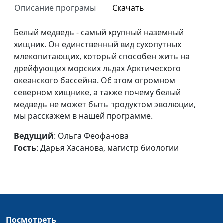
Описание програмы
Скачать
Вдохновленная
Ирина Кириченко, Елена
#47
Богом
Титова
Белый медведь - самый крупный наземный
хищник. Он единственный вид сухопутных
Они
Ирина Кириченко, Елена
#46
млекопитающих, который способен жить на
свидетельствуют о
Титова
дрейфующих морских льдах Арктического
Творце
океанского бассейна. Об этом огромном
северном хищнике, а также почему белый
Дивно устроен
Ирина Кириченко, Елена
#45
медведь не может быть продуктом эволюции,
Титова
мы расскажем в нашей программе.
Происхождение
Ирина Кириченко, Елена
#44
Ведущий
: Ольга Феофанова
человека
Титова
Гость
: Дарья Хасанова, магистр биологии
Мир ископаемых и
Ирина Кириченко, Елена
#43
`переходные`
Титова
формы
Мир ископаемых и
Ирина Кириченко, Елена
#42
эволюция
Титова
Посмотреть