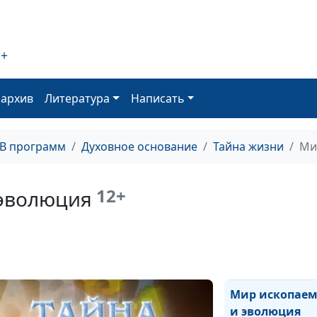
Вдохновленная
Богом
2+
Они
свидетельствую
оархив
Литература
Написать
Творце
Дивно устроен
ТВ программ
Духовное основание
Тайна жизни
Ми
Происхождени
12+
 эволюция
человека
Мир ископаемы
`переходные`
формы
Мир ископае
и эволюция