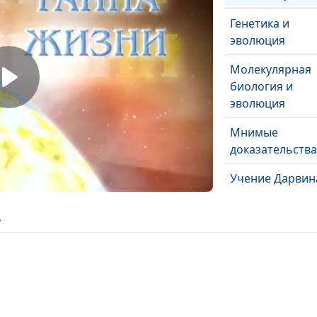
Генетика и
эволюция
Молекулярная
биология и
эволюция
Мнимые
доказательства
Учение Дарвин
ь
Порядок и хаос
Молодая плане
Земля
Уникальная