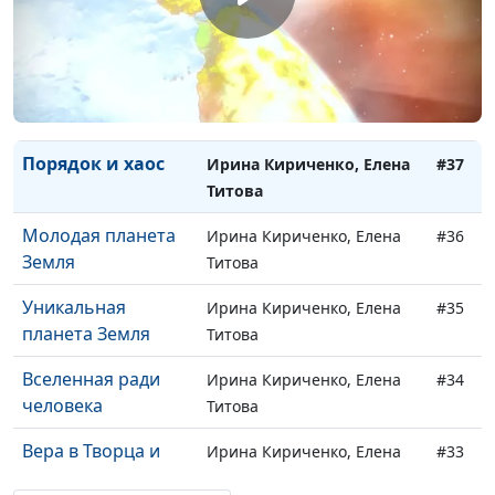
Мнимые
Ирина Кириченко, Елена
#39
доказательства
Титова
Учение Дарвина
Ирина Кириченко, Елена
#38
Титова
Порядок и хаос
Ирина Кириченко, Елена
#37
Титова
Молодая планета
Ирина Кириченко, Елена
#36
Земля
Титова
Уникальная
Ирина Кириченко, Елена
#35
планета Земля
Титова
Вселенная ради
Ирина Кириченко, Елена
#34
человека
Титова
Вера в Творца и
Ирина Кириченко, Елена
#33
истинная наука
Титова, кандидат