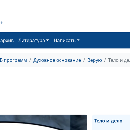
2+
Ночь и день
оархив
Литература
Написать
Крест и кресло
ТВ программ
Духовное основание
Верую
Тело и де
Аминь и камен
Тело и дело