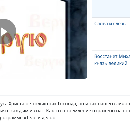
Слова и слезы
Восстанет Миха
князь великий
Придет к своем
концу
ь
са Христа не только как Господа, но и как нашего личн
И никто не буде
 с каждым из нас. Как это стремление отражено на стр
Него
программе «Тело и дело».