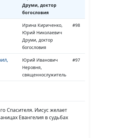
Друми, доктор
богословия
Ирина Кириченко,
#98
Юрий Николаевич
Друми, доктор
богословия
ил,
Юрий Иванович
#97
Неровня,
священнослужитель
у
Юрий Иванович
#96
Неровня,
священнослужитель
ого Спасителя. Иисус желает
т за
Юрий Иванович
#95
аницах Евангелия в судьбах
Неровня,
священнослужитель