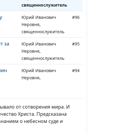
священнослужитель
у
Юрий Иванович
#96
Неровня,
священнослужитель
т за
Юрий Иванович
#95
Неровня,
священнослужитель
мин
Юрий Иванович
#94
Неровня,
священнослужитель
бя
Юрий Иванович
#93
Неровня,
бывало от сотворения мира. И
священнослужитель
ичество Христа. Предсказана
знанием о небесном суде и
ет
Юрий Иванович
#92
Неровня,