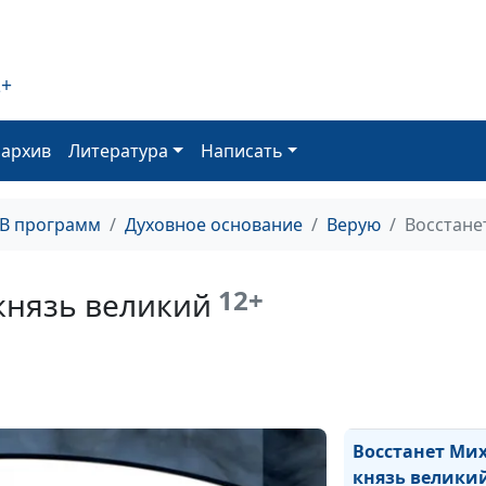
2+
Аминь и камен
оархив
Литература
Написать
Тело и дело
ТВ программ
Духовное основание
Верую
Восстане
12+
князь великий
Слова и слезы
Восстанет Ми
князь велики