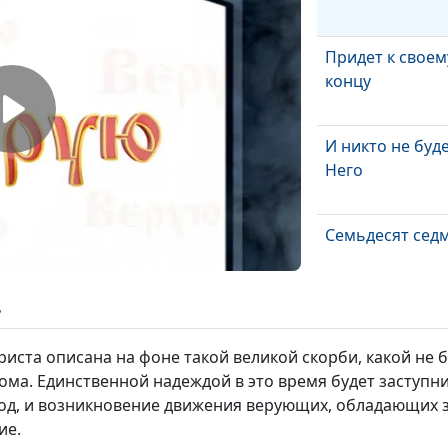
Придет к своем
концу
И никто не буде
Него
Семьдесят сед
ь
Возвеличил се
иста описана на фоне такой великой скорби, какой не 
дома. Единственной надеждой в это время будет заступн
4год, и возникновение движения верующих, обладающих 
Суд оправдыва
ие.
святилище