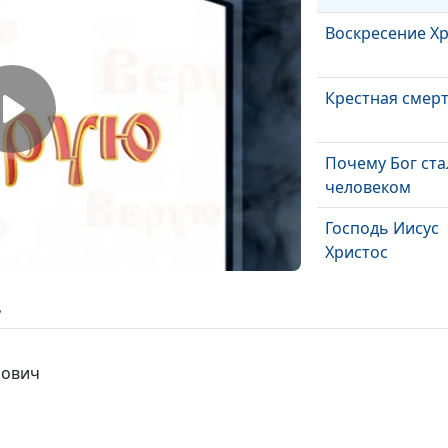
Воскресение Х
Крестная смер
Почему Бог ста
человеком
Господь Иисус
Христос
Бог - Отец
ь
Символ веры
рович