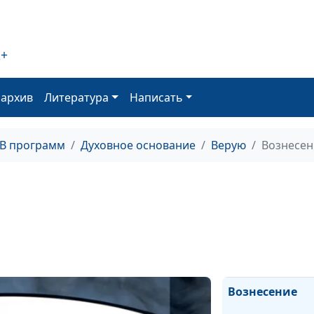
Жизнь будущег
2+
Воскресение из
мертвых
оархив
Литература
Написать
Крещение
ТВ программ
Духовное основание
Верую
Вознесен
Святая Церков
Божественност
Святого Духа
Второе пришес
Вознесение