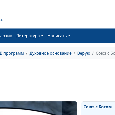
Доверенное
управление
2+
Суббота
оархив
Литература
Написать
Закон Божий
ТВ программ
Духовное основание
Верую
Союз с Б
Дар пророчест
Дары Святого Д
Воспоминание 
Господе
Союз с Богом