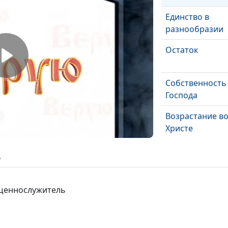
Единство в
разнообразии
Остаток
Собственность
Господа
Возрастание в
Христе
Оправдание по
ь
План спасения
ященнослужитель
Великая борьб