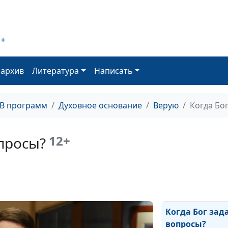
Куда человеку
деваться от су
2+
Знал или верил
что Он Сын Бо
оархив
Литература
Написать
Всегда ли исце
от Бога?
ТВ программ
Духовное основание
Верую
Когда Бо
Как свободно п
в Царство Неб
12+
опросы?
Какой Иисус н
людям?
Нужны ли Богу
старания?
Когда Бог зад
вопросы?