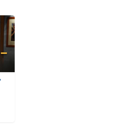
Падение Иерих
чудесное заво
и чудесное спа
«Царство Небе
силой берётся»
это понимать?
?
Пророчества Б
о приходе Мес