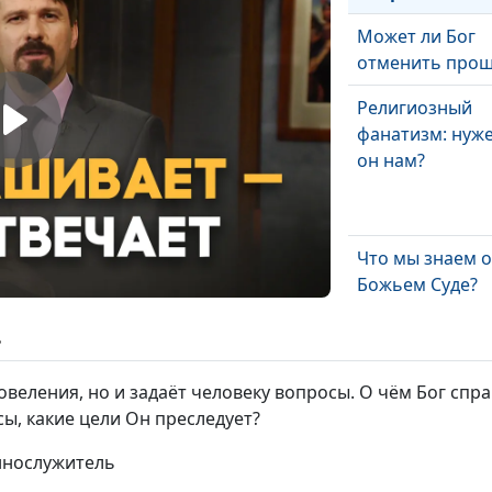
Может ли Бог
отменить про
Религиозный
фанатизм: нуже
он нам?
Что мы знаем о
Божьем Суде?
ь
повеления, но и задаёт человеку вопросы. О чём Бог с
Сила Божья,
сы, какие цели Он преследует?
способная изм
меня
ннослужитель