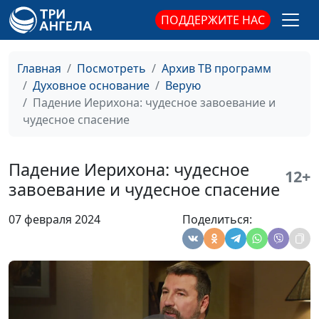
ПОДДЕРЖИТЕ НАС
Нужны ли Богу наши
Андрей Юнак,
#526
старания?
священнослужитель
Главная
Посмотреть
Архив ТВ программ
Когда Бог задаёт
Андрей Юнак,
#525
Духовное основание
Верую
вопросы?
священнослужитель
Падение Иерихона: чудесное завоевание и
Может ли Бог
Андрей Юнак,
#524
чудесное спасение
отменить прощение?
священнослужитель
Религиозный
Валерий Малышев,
#523
Падение Иерихона: чудесное
12+
фанатизм: нужен ли
Олег Гончаров,
завоевание и чудесное спасение
он нам?
священнослужитель,
доктор практического
07 февраля 2024
Поделиться:
богословия
Что мы знаем о
Валерий Малышев,
#522
Божьем Суде?
Олег Гончаров,
священнослужитель,
доктор практического