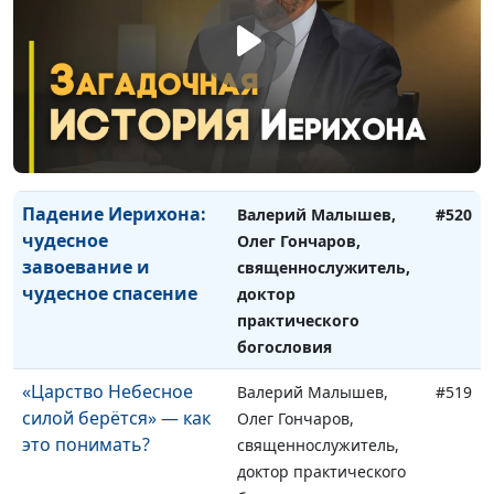
богословия
Сила Божья,
Валерий Малышев,
#521
способная изменить
Олег Гончаров,
меня
священнослужитель,
доктор практического
богословия
Падение Иерихона:
Валерий Малышев,
#520
чудесное
Олег Гончаров,
завоевание и
священнослужитель,
чудесное спасение
доктор
практического
богословия
«Царство Небесное
Валерий Малышев,
#519
силой берётся» — как
Олег Гончаров,
это понимать?
священнослужитель,
доктор практического