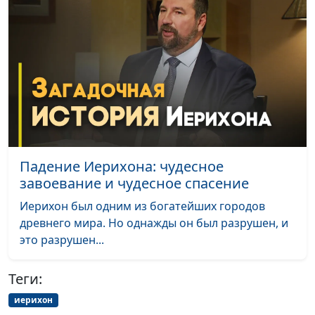
Преображение Иисуса
Валерий Малышев,
#515
Христа — чудо со
Олег Гончаров,
смыслом
священнослужитель,
доктор практического
богословия
Саул и Давид: разные
Валерий Малышев,
#514
судьбы Божьих
Олег Гончаров,
избранников
священнослужитель,
доктор практического
Падение Иерихона: чудесное
богословия
завоевание и чудесное спасение
Предатель Иуда и
Валерий Малышев,
#513
Иерихон был одним из богатейших городов
отрёкшийся Петр — в
Олег Гончаров,
древнего мира. Но однажды он был разрушен, и
чём разница?
священнослужитель,
это разрушен...
доктор практического
богословия
Теги:
Мария, Марфа и
Валерий Малышев,
#512
иерихон
Иисус: история
Олег Гончаров,