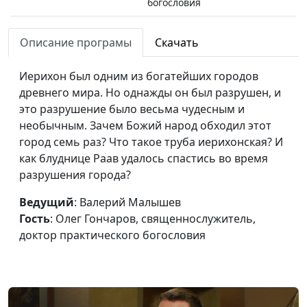
богословия
Пророчества Библии
Валерий Малышев,
#518
Описание програмы
Скачать
о приходе Мессии
Олег Гончаров,
священнослужитель,
Иерихон был одним из богатейших городов
доктор практического
древнего мира. Но однажды он был разрушен, и
богословия
это разрушение было весьма чудесным и
Долгая дорога к
необычным. Зачем Божий народ обходил этот
Валерий Малышев,
#517
обетованной земле
город семь раз? Что такое труба иерихонская? И
Олег Гончаров,
как блуднице Раав удалось спастись во время
священнослужитель,
разрушения города?
доктор практического
богословия
Ведущий
: Валерий Малышев
Как Бог дал людям 10
Гость
: Олег Гончаров, священнослужитель,
Валерий Малышев,
#516
заповедей
доктор практического богословия
Олег Гончаров,
священнослужитель,
доктор практического
богословия