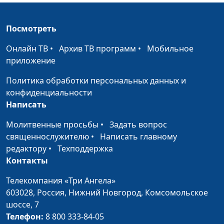
взаимоотношений
священнослужитель,
доктор практического
Посмотреть
богословия
Онлайн ТВ
•
Архив ТВ программ
•
Мобильное
«Подобно нам
Валерий Малышев,
#511
приложение
искушен во всем» —
Олег Гончаров,
что это значит?
священнослужитель,
Политика обработки персональных данных и
доктор практического
конфиденциальности
богословия
Написать
Правильный выбор
Валерий Малышев,
#510
Молитвенные просьбы
•
Задать вопрос
Исаака
Юрий Волобоев,
священнослужителю
•
Написать главному
священнослужитель,
редактору
•
Техподдержка
магистр теологии
Контакты
Как найти хорошую
Валерий Малышев,
#509
Телекомпания «Три Ангела»
жену: невеста для
Юрий Волобоев,
603028,
Россия, Нижний Новгород,
Комсомольское
Исаака
священнослужитель,
шоссе, 7
магистр теологии
Телефон:
8 800 333-84-05