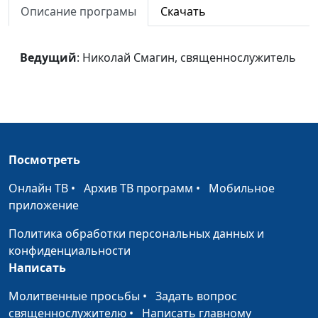
Описание програмы
Скачать
Бог Дух Святой
Николай Смагин,
#46
священнослужитель
Ведущий
: Николай Смагин, священнослужитель
Бог Сын
Николай Смагин,
#45
священнослужитель
Бог - наш Небесный
Николай Смагин,
#44
Отец
священнослужитель
Избрание Бога
Николай Смагин,
#43
Посмотреть
священнослужитель
Онлайн ТВ
•
Архив ТВ программ
•
Мобильное
Борьба авторитетов
Николай Смагин,
#42
приложение
священнослужитель
Политика обработки персональных данных и
Новая Земля
Евгений
#41
конфиденциальности
Владимирович Зайцев,
Написать
доктор богословия
Молитвенные просьбы
•
Задать вопрос
Тысячелетнее царство
священнослужителю
•
Написать главному
Евгений
#40