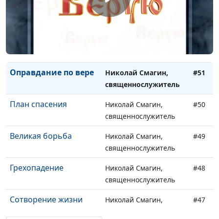
Собственность
Николай Смагин,
#53
Господа
священнослужитель
Возрастание во
Николай Смагин,
#52
Христе
священнослужитель
Оправдание по вере
Николай Смагин,
#51
священнослужитель
План спасения
Николай Смагин,
#50
священнослужитель
Великая борьба
Николай Смагин,
#49
священнослужитель
Грехопадение
Николай Смагин,
#48
священнослужитель
Сотворение жизни
Николай Смагин,
#47
священнослужитель