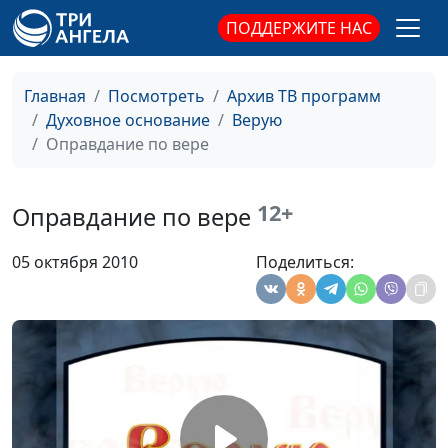
Закон Божий
Николай Смагин,
#60
ПОДДЕРЖИТЕ НАС
священнослужитель
Дар пророчества
Николай Смагин,
#59
Главная
Посмотреть
Архив ТВ программ
священнослужитель
Духовное основание
Верую
Дары Святого Духа
Николай Смагин,
#58
Оправдание по вере
священнослужитель
Воспоминание о
Николай Смагин,
#57
12+
Оправдание по вере
Господе
священнослужитель
05 октября 2010
Поделиться:
Союз с Богом
Николай Смагин,
#56
священнослужитель
Единство в
Николай Смагин,
#55
разнообразии
священнослужитель
Остаток
Николай Смагин,
#54
священнослужитель