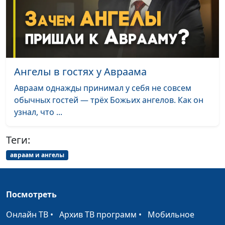
магистр теологии
Авраам и Бог: всегда
Валерий Малышев,
#498
ли отношения были
Юрий Волобоев,
идеальны?
священнослужитель,
магистр теологии
Ангелы в гостях у Авраама
Бог призывает
Валерий Малышев,
#497
Авраам однажды принимал у себя не совсем
Авраама: почему и
Юрий Волобоев,
обычных гостей — трёх Божьих ангелов. Как он
для чего?
священнослужитель,
узнал, что ...
магистр теологии
От чего зависит
Юлия Синицына,
#496
Теги:
взгляд на мир?
Павел Гончар, магистр
авраам и ангелы
богословия
В чём смысл
Юлия Синицына,
#495
терпения?
Павел Гончар, магистр
Посмотреть
богословия
Онлайн ТВ
•
Архив ТВ программ
•
Мобильное
Онлайн-церковь —
Юлия Синицына,
#494