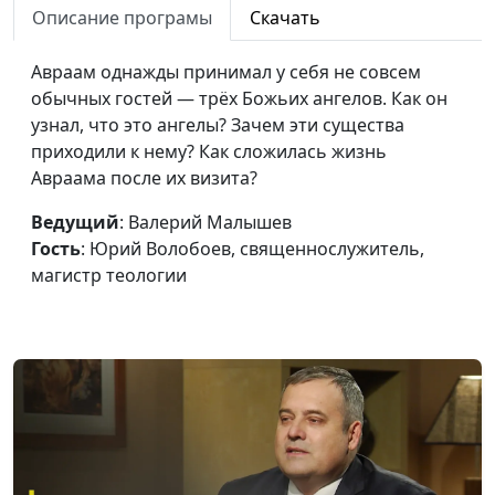
Описание програмы
Скачать
Где наследник?
Валерий Малышев,
#502
Обетование Божье
Авраам однажды принимал у себя не совсем
Юрий Волобоев,
Аврааму
обычных гостей — трёх Божьих ангелов. Как он
священнослужитель,
узнал, что это ангелы? Зачем эти существа
магистр теологии
приходили к нему? Как сложилась жизнь
Загадка Мелхиседека
Валерий Малышев,
#501
Авраама после их визита?
и благословение
Юрий Волобоев,
Авраама
Ведущий
: Валерий Малышев
священнослужитель,
Гость
: Юрий Волобоев, священнослужитель,
магистр теологии
магистр теологии
Уроки веры Авраама:
Валерий Малышев,
#500
300 бойцов против
Юрий Волобоев,
войск коалиции
священнослужитель,
магистр теологии
Всегда ли нужно
Валерий Малышев,
#499
выбирать лучшее?
Юрий Волобоев,
священнослужитель,