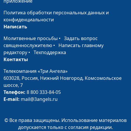
приложение
это хорошо?
Павел Гончар, магистр
Политика обработки персональных данных и
богословия
конфиденциальности
Жертва для Бога.
Юлия Синицына,
#493
Написать
Нужна ли она?
Павел Гончар, магистр
Молитвенные просьбы
•
Задать вопрос
богословия
священнослужителю
•
Написать главному
Христиане и власть
Юлия Синицына,
#492
редактору
•
Техподдержка
Павел Гончар, магистр
Контакты
богословия
Телекомпания «Три Ангела»
Является ли развод
603028,
Россия, Нижний Новгород,
Комсомольское
Юлия Синицына,
#491
грехом?
шоссе, 7
Павел Гончар, магистр
Телефон:
8 800 333-84-05
богословия
E-mail:
mail@3angels.ru
Как сочетать в себе
Юлия Синицына,
#490
мудрость и простоту?
Павел Гончар, магистр
богословия
© Все права защищены. Использование материалов
допускается только с согласия редакции.
Как пережить
Юлия Синицына,
#489