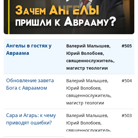
Суд над Содомом.
Валерий Малышев,
#506
Можно ли уговорить
Юрий Волобоев,
Бога поменять
священнослужитель,
решение
магистр теологии
Ангелы в гостях у
Валерий Малышев,
#505
Авраама
Юрий Волобоев,
священнослужитель,
магистр теологии
Обновление завета
Валерий Малышев,
#504
Бога с Авраамом
Юрий Волобоев,
священнослужитель,
магистр теологии
Сара и Агарь: к чему
Валерий Малышев,
#503
приводят ошибки?
Юрий Волобоев,
священнослужитель,
магистр теологии