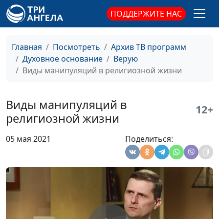
понять Бога?
Павел Гончар, магистр
ПОДДЕРЖИТЕ НАС
богословия
Уныние - грех или нет?
Юлия Синицына,
#486
Главная
Посмотреть
Архив ТВ программ
Павел Гончар, магистр
Духовное основание
Верую
богословия
Виды манипуляций в религиозной жизни
Как с нами говорит
Валерий Малышев,
#485
Бог?
Павел Жуков,
Виды манипуляций в
12+
священнослужитель
религиозной жизни
Толкование Библии
Валерий Малышев,
#484
05 мая 2021
Поделиться:
Павел Жуков,
священнослужитель
Библейские герои как
Валерий Малышев,
#483
пример для верующих
Павел Жуков,
священнослужитель
Христианство:
Валерий Малышев,
#482