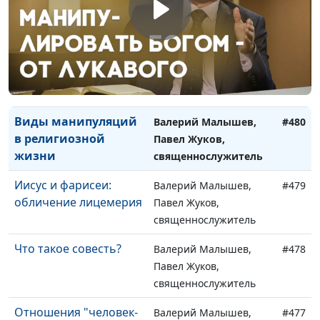
номинальность или
Павел Жуков,
искренность?
священнослужитель
Религия: вера или
Валерий Малышев,
#481
способ заработка?
Павел Жуков,
священнослужитель
Виды манипуляций
Валерий Малышев,
#480
в религиозной
Павел Жуков,
жизни
священнослужитель
Иисус и фарисеи:
Валерий Малышев,
#479
обличение лицемерия
Павел Жуков,
священнослужитель
Что такое совесть?
Валерий Малышев,
#478
Павел Жуков,
священнослужитель
Отношения "человек-
Валерий Малышев,
#477