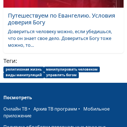
Христа и Павла
Сергей Давидоглу,
библеист, аспирант
Путешествуем по Евангелию. Условия
Российского
доверия Богу
государственного
гуманитарного
Довериться человеку можно, если убедишься,
университета
что он знает свое дело. Довериться Богу тоже
можно, то...
Учение Христа:
Валерий Малышев,
#460
смирение или
Сергей Давидоглу,
Теги:
вызывающее
библеист, аспирант
поведение?
религиозная жизнь
манипулировать человеком
Российского
виды манипуляций
управлять богом
государственного
гуманитарного
университета
Посмотреть
Родословные Христа:
Валерий Малышев,
#459
читать или
Онлайн ТВ
•
Архив ТВ программ
•
Мобильное
Сергей Давидоглу,
пропускать?
приложение
библеист, аспирант
Российского
Политика обработки персональных данных и