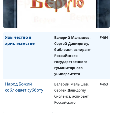
веры
библеист, аспирант
Российского
государственного
гуманитарного
университета
Язычество в
Валерий Малышев,
#464
христианстве
Сергей Давидоглу,
библеист, аспирант
Российского
государственного
гуманитарного
университета
Народ Божий
Валерий Малышев,
#463
соблюдает субботу
Сергей Давидоглу,
библеист, аспирант
Российского
государственного