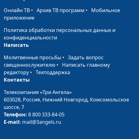
смирение или
Сергей Давидоглу,
Онлайн ТВ
•
Архив ТВ программ
•
Мобильное
вызывающее
библеист, аспирант
приложение
поведение?
Российского
государственного
Политика обработки персональных данных и
гуманитарного
конфиденциальности
университета
Написать
Родословные Христа:
Валерий Малышев,
#459
Молитвенные просьбы
•
Задать вопрос
читать или
Сергей Давидоглу,
священнослужителю
•
Написать главному
пропускать?
библеист, аспирант
редактору
•
Техподдержка
Российского
Контакты
государственного
Телекомпания «Три Ангела»
гуманитарного
603028,
Россия, Нижний Новгород,
Комсомольское
университета
шоссе, 7
Зло мира и
Валерий Малышев,
#458
Телефон:
8 800 333-84-05
ответственность Бога
Сергей Давидоглу,
E-mail:
mail@3angels.ru
библеист, аспирант
Российского