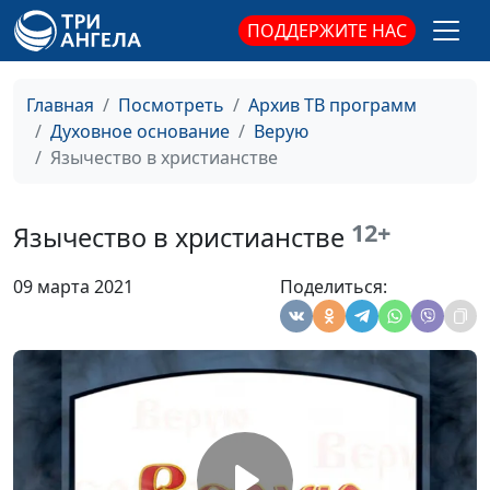
университета
ПОДДЕРЖИТЕ НАС
Библия о здоровье
Валерий Малышев,
#467
Сергей Давидоглу,
библеист, аспирант
Главная
Посмотреть
Архив ТВ программ
Российского
Духовное основание
Верую
государственного
Язычество в христианстве
гуманитарного
университета
12+
Язычество в христианстве
Зачем человеку
Валерий Малышев,
#466
церковь?
Сергей Давидоглу,
09 марта 2021
Поделиться:
библеист, аспирант
Российского
государственного
гуманитарного
университета
Культурные
Валерий Малышев,
#465
особенности и суть
Сергей Давидоглу,