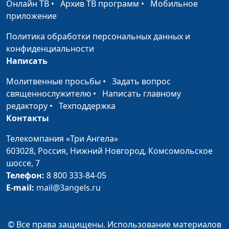
Онлайн ТВ
•
Архив ТВ программ
•
Мобильное
Содом и Гоморра:
Валерий Малышев,
#457
приложение
почему они погибли?
Сергей Давидоглу,
библеист, аспирант
Политика обработки персональных данных и
Российского
конфиденциальности
государственного
Написать
гуманитарного
Молитвенные просьбы
•
Задать вопрос
университета
священнослужителю
•
Написать главному
Вавилонская башня и
Валерий Малышев,
#456
редактору
•
Техподдержка
бунт против Бога
Сергей Давидоглу,
Контакты
библеист, аспирант
Телекомпания «Три Ангела»
Российского
603028,
Россия, Нижний Новгород,
Комсомольское
государственного
шоссе, 7
гуманитарного
Телефон:
8 800 333-84-05
университета
E-mail:
mail@3angels.ru
Почему Каин убил
Валерий Малышев,
#455
Авеля?
Сергей Давидоглу,
библеист, аспирант
© Все права защищены. Использование материалов