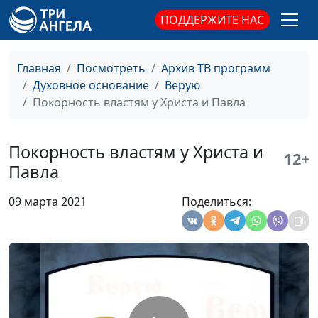
университета
ПОДДЕРЖИТЕ НАС
Язычество в
Валерий Малышев,
#464
христианстве
Сергей Давидоглу,
Главная
Посмотреть
Архив ТВ программ
библеист, аспирант
Духовное основание
Верую
Российского
Покорность властям у Христа и Павла
государственного
гуманитарного
университета
Покорность властям у Христа и
12+
Павла
Народ Божий
Валерий Малышев,
#463
соблюдает субботу
Сергей Давидоглу,
09 марта 2021
Поделиться:
библеист, аспирант
Российского
государственного
гуманитарного
университета
Тело как храм Святого
Валерий Малышев,
#462