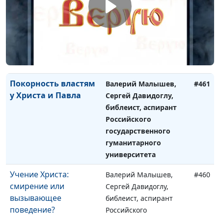
Духа
Сергей Давидоглу,
библеист, аспирант
Российского
государственного
гуманитарного
университета
Покорность властям
Валерий Малышев,
#461
у Христа и Павла
Сергей Давидоглу,
библеист, аспирант
Российского
государственного
гуманитарного
университета
Учение Христа:
Валерий Малышев,
#460
смирение или
Сергей Давидоглу,
вызывающее
библеист, аспирант
поведение?
Российского