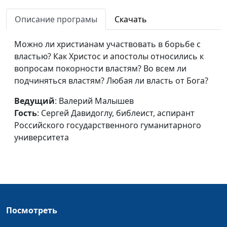
государственного
гуманитарного
Описание програмы
Скачать
университета
Можно ли христианам участвовать в борьбе с
Родословные Христа:
Валерий Малышев,
#459
властью? Как Христос и апостолы относились к
читать или
Сергей Давидоглу,
вопросам покорности властям? Во всем ли
пропускать?
библеист, аспирант
подчиняться властям? Любая ли власть от Бога?
Российского
государственного
Ведущий
: Валерий Малышев
гуманитарного
Гость
: Сергей Давидоглу, библеист, аспирант
университета
Российского государственного гуманитарного
университета
Зло мира и
Валерий Малышев,
#458
ответственность Бога
Сергей Давидоглу,
библеист, аспирант
Российского
государственного
гуманитарного
Посмотреть
университета