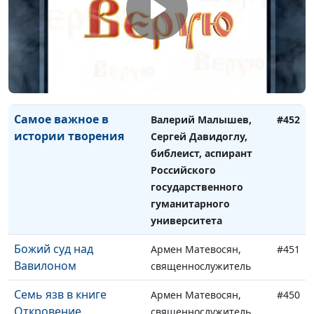
Сергей Давидоглу,
библеист, аспирант
Российского
государственного
гуманитарного
университета
Самое важное в
Валерий Малышев,
#452
истории творения
Сергей Давидоглу,
библеист, аспирант
Российского
государственного
гуманитарного
университета
Божий суд над
Армен Матевосян,
#451
Вавилоном
священнослужитель
Семь язв в книге
Армен Матевосян,
#450
Откровение
священнослужитель