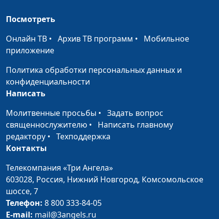
Семь печатей в книге
Армен Матевосян,
#443
Откровение
священнослужитель
Посмотреть
Тайна запечатанного
Армен Матевосян,
#442
Онлайн ТВ
•
Архив ТВ программ
•
Мобильное
свитка
священнослужитель
приложение
Престол Божий
Армен Матевосян,
#441
Политика обработки персональных данных и
священнослужитель
конфиденциальности
Написать
Лаодикия: народ суда
Армен Матевосян,
#440
священнослужитель
Молитвенные просьбы
•
Задать вопрос
священнослужителю
•
Написать главному
Филадельфия:
Армен Матевосян,
#439
редактору
•
Техподдержка
проповедь Евангелия
священнослужитель
Контакты
Фиатира и Сардис.
Армен Матевосян,
#438
Телекомпания «Три Ангела»
Опасности и
священнослужитель
603028,
Россия, Нижний Новгород,
Комсомольское
искушения
шоссе, 7
Телефон:
8 800 333-84-05
Смирна и Пергам.
Армен Матевосян,
#437
E-mail:
mail@3angels.ru
Верность Богу
священнослужитель