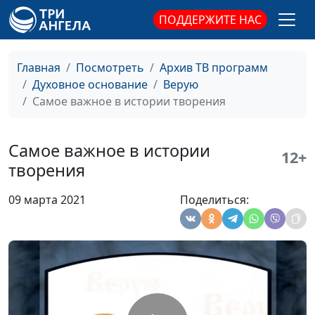
университета
ПОДДЕРЖИТЕ НАС
Почему Каин убил
Валерий Малышев,
#455
Авеля?
Сергей Давидоглу,
Главная
Посмотреть
Архив ТВ программ
библеист, аспирант
Духовное основание
Верую
Российского
Самое важное в истории творения
государственного
гуманитарного
университета
Самое важное в истории
12+
творения
Каин и Авель: в чем
Валерий Малышев,
#454
разница их жертв?
Сергей Давидоглу,
09 марта 2021
Поделиться:
библеист, аспирант
Российского
государственного
гуманитарного
университета
Драконы в Библии
Валерий Малышев,
#453