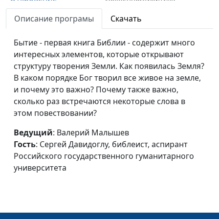
Образы союзников
Описание програмы
Скачать
Армен Матевосян,
#449
сатаны
священнослужитель
Бытие - первая книга Библии - содержит много
Пророчества книги
Армен Матевосян,
#448
интересных элементов, которые открывают
Откровение
священнослужитель
структуру творения Земли. Как появилась Земля?
В каком порядке Бог творил все живое на земле,
Седьмая труба книги
Армен Матевосян,
#447
и почему это важно? Почему также важно,
Откровение
священнослужитель
сколько раз встречаются некоторые слова в
этом повествовании?
Ангел и раскрытая
Армен Матевосян,
#446
книга
священнослужитель
Ведущий
: Валерий Малышев
Гость
: Сергей Давидоглу, библеист, аспирант
Весть Бога о семи
Армен Матевосян,
#445
Российского государственного гуманитарного
трубах
священнослужитель
университета
Что такое
Армен Матевосян,
#444
запечатление
священнослужитель
праведников?