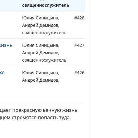
священнослужитель
Юлия Синицына,
#428
Андрей Демидов,
священнослужитель
жизнь
Юлия Синицына,
#427
Андрей Демидов,
священнослужитель
хе
Юлия Синицына,
#426
Андрей Демидов,
священнослужитель
Юлия Синицына,
#425
Бога?
Андрей Демидов,
бещает прекрасную вечную жизнь
священнослужитель
цем стремятся попасть туда.
тво
Юлия Синицына,
#424
Андрей Демидов,