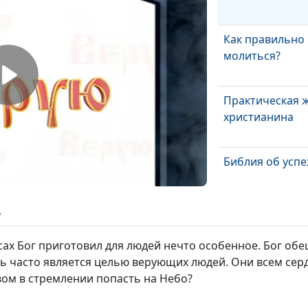
Как правильно
молиться?
Практическая 
христианина
Библия об успе
ь
Как получить
благословения 
сах Бог приготовил для людей нечто особенное. Бог о
ь часто является целью верующих людей. Они всем серд
ом в стремлении попасть на Небо?
Что такое Царс
Небесное?