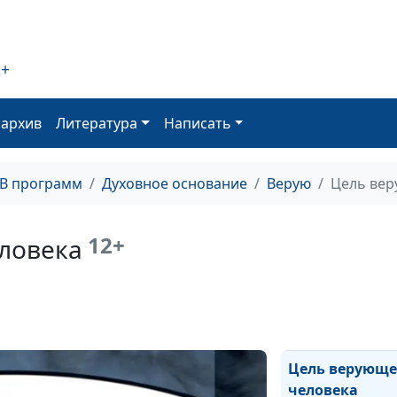
Откровение
Бог - какой Он?
2+
оархив
Литература
Написать
Жизнь с Богом
ТВ программ
Духовное основание
Верую
Цель вер
Как познавать 
12+
ловека
Природа и урок
Цель верующе
человека