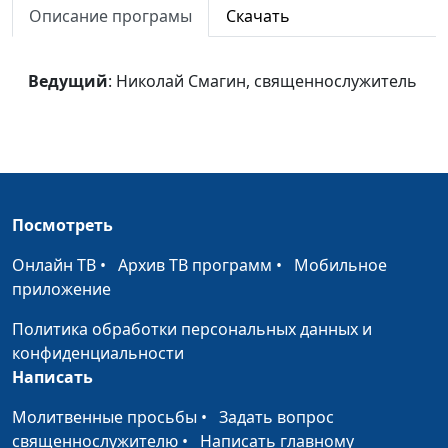
Описание програмы
Скачать
Остаток и его миссия
Евгений
#38
Владимирович Зайцев,
Ведущий
: Николай Смагин, священнослужитель
доктор богословия
Второе пришествие
Евгений
#37
Владимирович Зайцев,
доктор богословия
Служение Христа в
Евгений
#36
Посмотреть
небесном святилище
Владимирович Зайцев,
доктор богословия
Онлайн ТВ
•
Архив ТВ программ
•
Мобильное
приложение
Брак и семья
Евгений
#35
Владимирович Зайцев,
Политика обработки персональных данных и
доктор богословия
конфиденциальности
Написать
Христианский образ
Евгений
#34
жизни
Владимирович Зайцев,
Молитвенные просьбы
•
Задать вопрос
доктор богословия
священнослужителю
•
Написать главному