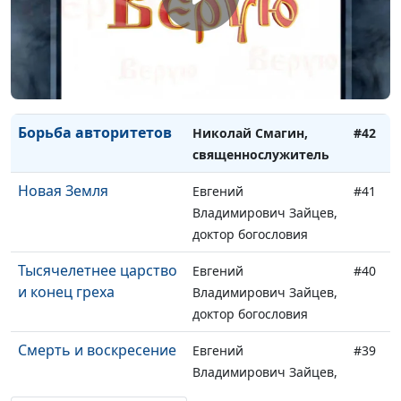
Бог - наш Небесный
Николай Смагин,
#44
Отец
священнослужитель
Избрание Бога
Николай Смагин,
#43
священнослужитель
Борьба авторитетов
Николай Смагин,
#42
священнослужитель
Новая Земля
Евгений
#41
Владимирович Зайцев,
доктор богословия
Тысячелетнее царство
Евгений
#40
и конец греха
Владимирович Зайцев,
доктор богословия
Смерть и воскресение
Евгений
#39
Владимирович Зайцев,
доктор богословия