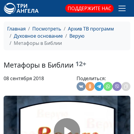
священнослужитель,
преподаватель
ПОДДЕРЖИТЕ НАС
Заокской духовной
академии
Главная
Посмотреть
Архив ТВ программ
Тело как храм Святого
Алексей Бритов,
#406
Духовное основание
Верую
Духа
Сергей Давидоглу,
Метафоры в Библии
священнослужитель,
преподаватель
12+
Заокской духовной
Метафоры в Библии
академии
08 сентября 2018
Поделиться:
Образ моря в Новом
Алексей Бритов,
#405
Завете
Сергей Давидоглу,
священнослужитель,
преподаватель
Заокской духовной
академии
Образ моря в Библии
Алексей Бритов,
#404