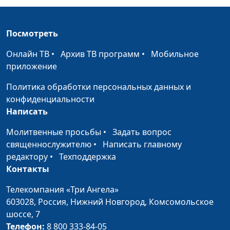
академии
Авторство
Алексей Бритов,
#398
Посмотреть
Пятикнижия (вторая
Сергей Давидоглу,
Онлайн ТВ
часть)
•
Архив ТВ программ
•
Мобильное
священнослужитель,
приложение
преподаватель
Заокской духовной
Политика обработки персональных данных и
академии
конфиденциальности
Написать
Авторство
Алексей Бритов,
#397
Пятикнижия (первая
Сергей Давидоглу,
Молитвенные просьбы
•
Задать вопрос
часть)
священнослужитель,
священнослужителю
•
Написать главному
преподаватель
редактору
•
Техподдержка
Заокской духовной
Контакты
академии
Телекомпания «Три Ангела»
Победа во Христе
Александр Аппак,
#391
603028,
Россия, Нижний Новгород,
Комсомольское
священнослужитель
шоссе, 7
Телефон:
8 800 333-84-05
Спасение во Христе
Александр Аппак,
#390