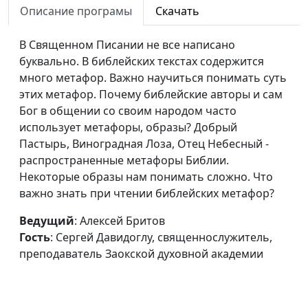
Описание програмы
Скачать
Новозаветные
Алексей Бритов,
#401
апокрифы
Сергей Давидоглу,
В Священном Писании не все написано
священнослужитель,
буквально. В библейских текстах содержится
преподаватель
много метафор. Важно научиться понимать суть
Заокской духовной
этих метафор. Почему библейские авторы и сам
академии
Бог в общении со своим народом часто
Что такое апокрифы?
использует метафоры, образы? Добрый
Алексей Бритов,
#400
Пастырь, Виноградная Лоза, Отец Небесный -
Сергей Давидоглу,
распространенные метафоры Библии.
священнослужитель,
Некоторые образы нам понимать сложно. Что
преподаватель
важно знать при чтении библейских метафор?
Заокской духовной
академии
Ведущий
: Алексей Бритов
Каким дошло до нас
Гость
: Сергей Давидоглу, священнослужитель,
Алексей Бритов,
#399
Священное Писание?
преподаватель Заокской духовной академии
Сергей Давидоглу,
священнослужитель,
преподаватель
Заокской духовной