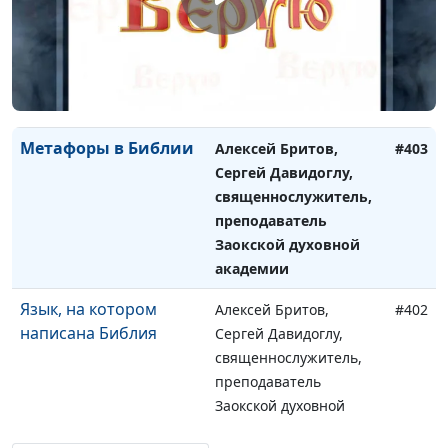
Сергей Давидоглу,
священнослужитель,
преподаватель
Заокской духовной
академии
Метафоры в Библии
Алексей Бритов,
#403
Сергей Давидоглу,
священнослужитель,
преподаватель
Заокской духовной
академии
Язык, на котором
Алексей Бритов,
#402
написана Библия
Сергей Давидоглу,
священнослужитель,
преподаватель
Заокской духовной
академии