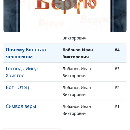
Викторович
Воскресение Христово
Лобанов Иван
#6
Викторович
Крестная смерть
Лобанов Иван
#5
Викторович
Почему Бог стал
Лобанов Иван
#4
человеком
Викторович
Господь Иисус
Лобанов Иван
#3
Христос
Викторович
Бог - Отец
Лобанов Иван
#2
Викторович
Символ веры
Лобанов Иван
#1
Викторович