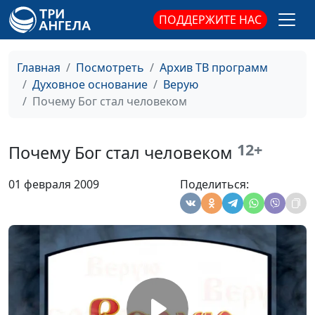
ПОДДЕРЖИТЕ НАС
Жизнь будущего века
Лобанов Иван
#13
Викторович
Главная
Посмотреть
Архив ТВ программ
Воскресение из
Лобанов Иван
#12
Духовное основание
Верую
мертвых
Викторович
Почему Бог стал человеком
Крещение
Лобанов Иван
#11
Викторович
12+
Почему Бог стал человеком
Святая Церковь
Лобанов Иван
#10
Викторович
01 февраля 2009
Поделиться:
Божественность
Лобанов Иван
#9
Святого Духа
Викторович
Второе пришествие
Лобанов Иван
#8
Викторович
Вознесение
Лобанов Иван
#7