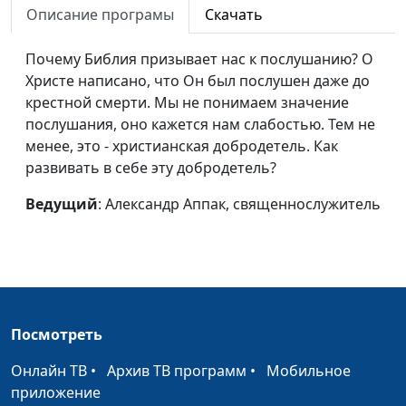
Описание програмы
Скачать
Что значит знать
Александр Аппак,
#380
Бога?
священнослужитель
Почему Библия призывает нас к послушанию? О
Христе написано, что Он был послушен даже до
Как жить, если я
Евгений Зайцев,
#379
крестной смерти. Мы не понимаем значение
боюсь сделать выбор?
к.филос.н., доктор
послушания, оно кажется нам слабостью. Тем не
богословия
менее, это - христианская добродетель. Как
Как жить, если мы не
Евгений Зайцев,
#378
развивать в себе эту добродетель?
можем простить?
к.филос.н., доктор
Ведущий
: Александр Аппак, священнослужитель
богословия
Как жить, если вокруг
Евгений Зайцев,
#377
столько
к.филос.н., доктор
несправедливости?
богословия
Как жить, если у меня
Евгений Зайцев,
#376
Посмотреть
неизлечимая
к.филос.н., доктор
болезнь?
богословия
Онлайн ТВ
•
Архив ТВ программ
•
Мобильное
приложение
Как жить, если давит
Евгений Зайцев,
#375