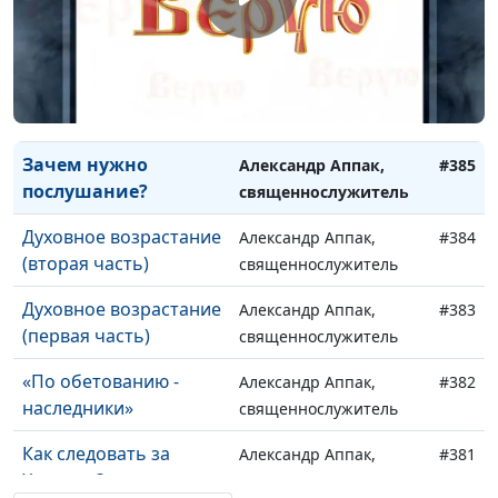
Небесному Отцу
священнослужитель
Верность
Александр Аппак,
#386
христианскому
священнослужитель
призванию
Зачем нужно
Александр Аппак,
#385
послушание?
священнослужитель
Духовное возрастание
Александр Аппак,
#384
(вторая часть)
священнослужитель
Духовное возрастание
Александр Аппак,
#383
(первая часть)
священнослужитель
«По обетованию -
Александр Аппак,
#382
наследники»
священнослужитель
Как следовать за
Александр Аппак,
#381
Христом?
священнослужитель