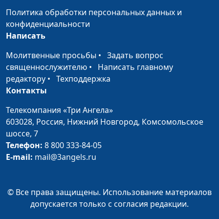
чувство вины?
к.филос.н., доктор
Политика обработки персональных данных и
богословия
конфиденциальности
Написать
Как жить, если меня
Евгений Зайцев,
#374
тревожит будущее?
Молитвенные просьбы
•
к.филос.н., доктор
Задать вопрос
священнослужителю
•
Написать главному
богословия
редактору
•
Техподдержка
Как жить, если моя
Евгений Зайцев,
#373
Контакты
семья разрушена?
к.филос.н., доктор
Телекомпания «Три Ангела»
богословия
603028,
Россия, Нижний Новгород,
Комсомольское
Как жить, если я
Евгений Зайцев,
#372
шоссе, 7
потерял близкого
к.филос.н., доктор
Телефон:
8 800 333-84-05
человека?
богословия
E-mail:
mail@3angels.ru
Как жить, если меня
Евгений Зайцев,
#371
никто не любит?
к.филос.н., доктор
© Все права защищены. Использование материалов
богословия
допускается только с согласия редакции.
Как жить, если я не
Евгений Зайцев,
#370