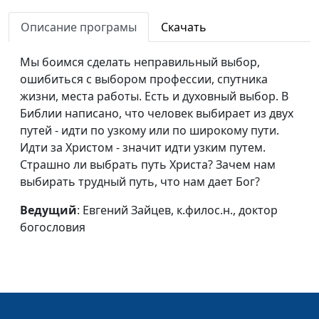
неизлечимая
к.филос.н., доктор
болезнь?
Описание програмы
Скачать
богословия
Как жить, если давит
Евгений Зайцев,
#375
Мы боимся сделать неправильный выбор,
чувство вины?
к.филос.н., доктор
ошибиться с выбором профессии, спутника
богословия
жизни, места работы. Есть и духовный выбор. В
Библии написано, что человек выбирает из двух
Как жить, если меня
Евгений Зайцев,
#374
путей - идти по узкому или по широкому пути.
тревожит будущее?
к.филос.н., доктор
Идти за Христом - значит идти узким путем.
богословия
Страшно ли выбрать путь Христа? Зачем нам
выбирать трудный путь, что нам дает Бог?
Как жить, если моя
Евгений Зайцев,
#373
семья разрушена?
к.филос.н., доктор
Ведущий
: Евгений Зайцев, к.филос.н., доктор
богословия
богословия
Как жить, если я
Евгений Зайцев,
#372
потерял близкого
к.филос.н., доктор
человека?
богословия
Как жить, если меня
Евгений Зайцев,
#371