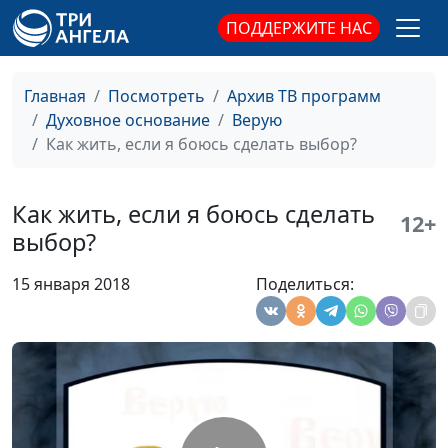
Божье прощение
Александр Аппак,
#388
ПОДДЕРЖИТЕ НАС
священнослужитель
Возвращение к
Александр Аппак,
#387
Главная
Посмотреть
Архив ТВ программ
Небесному Отцу
священнослужитель
Духовное основание
Верую
Верность
Александр Аппак,
#386
Как жить, если я боюсь сделать выбор?
христианскому
священнослужитель
призванию
Как жить, если я боюсь сделать
12+
Зачем нужно
Александр Аппак,
#385
выбор?
послушание?
священнослужитель
15 января 2018
Поделиться:
Духовное возрастание
Александр Аппак,
#384
(вторая часть)
священнослужитель
Духовное возрастание
Александр Аппак,
#383
(первая часть)
священнослужитель
«По обетованию -
Александр Аппак,
#382
наследники»
священнослужитель