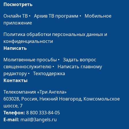
никто не любит?
к.филос.н., доктор
Посмотреть
богословия
Онлайн ТВ
•
Архив ТВ программ
•
Мобильное
Как жить, если я не
Евгений Зайцев,
#370
приложение
вижу смысла в жизни?
к.филос.н., доктор
Политика обработки персональных данных и
богословия
конфиденциальности
Как жить, если я
Евгений Зайцев,
#369
Написать
запутался в советах?
к.филос.н., доктор
Молитвенные просьбы
•
Задать вопрос
богословия
священнослужителю
•
Написать главному
Как жить, если я не
редактору
•
Техподдержка
Евгений Зайцев,
#368
понимаю Бога?
Контакты
к.филос.н., доктор
богословия
Телекомпания «Три Ангела»
Хула на Духа Святого
603028,
Россия, Нижний Новгород,
Комсомольское
Алексей Бритов, Олег
#367
шоссе, 7
Гончаров, магистр
Телефон:
8 800 333-84-05
богословия, член
E-mail:
mail@3angels.ru
Совета по
взаимодействию с