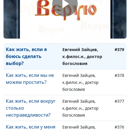
Как следовать за
Александр Аппак,
#381
Христом?
священнослужитель
Что значит знать
Александр Аппак,
#380
Бога?
священнослужитель
Как жить, если я
Евгений Зайцев,
#379
боюсь сделать
к.филос.н., доктор
выбор?
богословия
Как жить, если мы не
Евгений Зайцев,
#378
можем простить?
к.филос.н., доктор
богословия
Как жить, если вокруг
Евгений Зайцев,
#377
столько
к.филос.н., доктор
несправедливости?
богословия
Как жить, если у меня
Евгений Зайцев,
#376