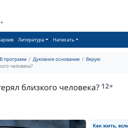
столько
несправедливо
2+
Как жить, если 
неизлечимая
болезнь?
оархив
Литература
Написать
Как жить, если 
чувство вины?
ТВ программ
Духовное основание
Верую
кого человека?
Как жить, если
тревожит буду
12+
терял близкого человека?
Как жить, если
семья разруше
Как жить, есл