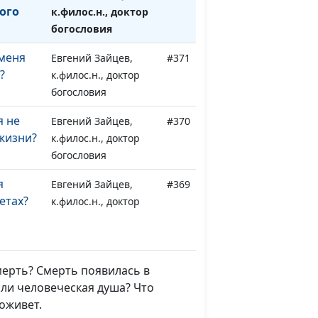
ого
к.филос.н., доктор
богословия
 меня
Евгений Зайцев,
#371
?
к.филос.н., доктор
богословия
я не
Евгений Зайцев,
#370
жизни?
к.филос.н., доктор
богословия
я
Евгений Зайцев,
#369
етах?
к.филос.н., доктор
богословия
я не
Евгений Зайцев,
#368
к.филос.н., доктор
ерть? Смерть появилась в
богословия
 ли человеческая душа? Что
 оживет.
вятого
Алексей Бритов,
#367