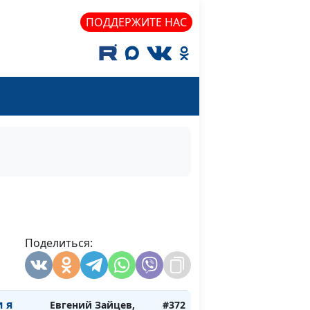
к.филос.н., доктор
ПОДДЕРЖИТЕ НАС
сти?
богословия
у меня
Евгений Зайцев,
#376
к.филос.н., доктор
богословия
давит
Евгений Зайцев,
#375
к.филос.н., доктор
богословия
 меня
Евгений Зайцев,
#374
щее?
к.филос.н., доктор
богословия
 моя
Поделиться:
Евгений Зайцев,
#373
на?
к.филос.н., доктор
богословия
и я
Евгений Зайцев,
#372