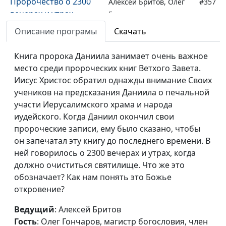
Пророчество о 2300
Алексей Бритов, Олег
#357
вечерах и утрах
Гончаров, магистр
(первая часть)
богословия, член
Описание програмы
Скачать
Совета по
взаимодействию с
Книга пророка Даниила занимает очень важное
религиозными
место среди пророческих книг Ветхого Завета.
объединениями при
Иисус Христос обратил однажды внимание Своих
Президенте
учеников на предсказания Даниила о печальной
Российской Федерации
участи Иерусалимского храма и народа
иудейского. Когда Даниил окончил свои
Символические звери
Алексей Бритов, Олег
#356
пророческие записи, ему было сказано, чтобы
в пророчествах
Гончаров, магистр
он запечатал эту книгу до последнего времени. В
Даниила
богословия, член
ней говорилось о 2300 вечерах и утрах, когда
Совета по
должно очиститься святилище. Что же это
взаимодействию с
обозначает? Как нам понять это Божье
религиозными
откровение?
объединениями при
Президенте
Ведущий
: Алексей Бритов
Российской Федерации
Гость
: Олег Гончаров, магистр богословия, член