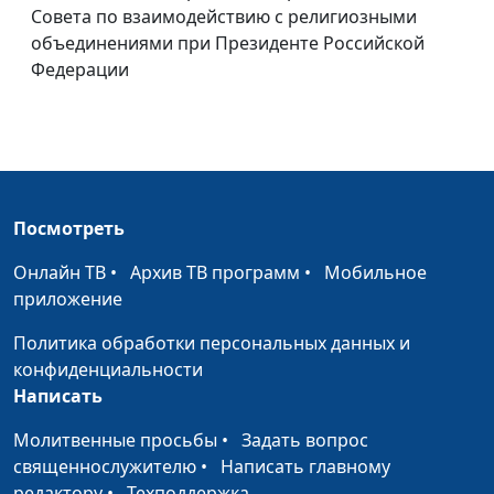
Совета по взаимодействию с религиозными
Россия и пророчество
Алексей Бритов, Олег
#355
объединениями при Президенте Российской
Библии
Гончаров, магистр
Федерации
богословия, член
Совета по
взаимодействию с
религиозными
объединениями при
Президенте
Посмотреть
Российской Федерации
Онлайн ТВ
•
Архив ТВ программ
•
Мобильное
Пророчество Даниила
Алексей Бритов, Олег
#354
приложение
Гончаров, магистр
богословия, член
Политика обработки персональных данных и
Совета по
конфиденциальности
взаимодействию с
Написать
религиозными
Молитвенные просьбы
•
Задать вопрос
объединениями при
священнослужителю
•
Написать главному
Президенте
редактору
•
Техподдержка
Российской Федерации