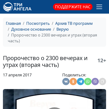
Совета по
ПОДДЕРЖИТЕ НАС
взаимодействию с
религиозными
объединениями при
Главная
Посмотреть
Архив ТВ программ
Президенте
Духовное основание
Верую
Российской Федерации
Пророчество о 2300 вечерах и утрах (вторая
часть)
Верность Богу с
Алексей Бритов, Олег
#360
риском для жизни
Гончаров, магистр
богословия, член
Пророчество о 2300 вечерах и
12+
Совета по
утрах (вторая часть)
взаимодействию с
религиозными
17 апреля 2017
Поделиться:
объединениями при
Президенте
Российской Федерации
Исполнившееся
Алексей Бритов, Олег
#359
пророчество на пире
Гончаров, магистр