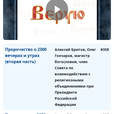
Валтасара
богословия, член
Совета по
взаимодействию с
религиозными
объединениями при
Президенте
Российской Федерации
Пророчество о 2300
Алексей Бритов, Олег
#358
вечерах и утрах
Гончаров, магистр
(вторая часть)
богословия, член
Совета по
взаимодействию с
религиозными
объединениями при
Президенте
Российской
Федерации