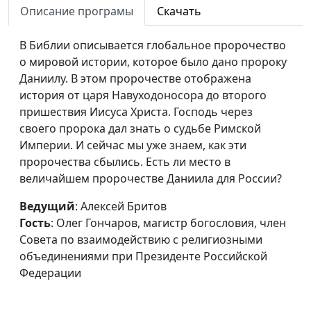
богословия, член
Описание програмы
Скачать
Совета по
взаимодействию с
В Библии описывается глобальное пророчество
религиозными
о мировой истории, которое было дано пророку
объединениями при
Даниилу. В этом пророчестве отображена
Президенте
история от царя Навуходоносора до второго
Российской Федерации
пришествия Иисуса Христа. Господь через
своего пророка дал знать о судьбе Римской
Судьба пророка
Алексей Бритов, Олег
#353
Империи. И сейчас мы уже знаем, как эти
Даниила
Гончаров, магистр
пророчества сбылись. Есть ли место в
богословия, член
величайшем пророчестве Даниила для России?
Совета по
взаимодействию с
Ведущий
: Алексей Бритов
религиозными
Гость
: Олег Гончаров, магистр богословия, член
объединениями при
Совета по взаимодействию с религиозными
Президенте
объединениями при Президенте Российской
Российской Федерации
Федерации
Готовность к
Алексей Бритов,
#352
пришествию Христа
Виктор Горюк,