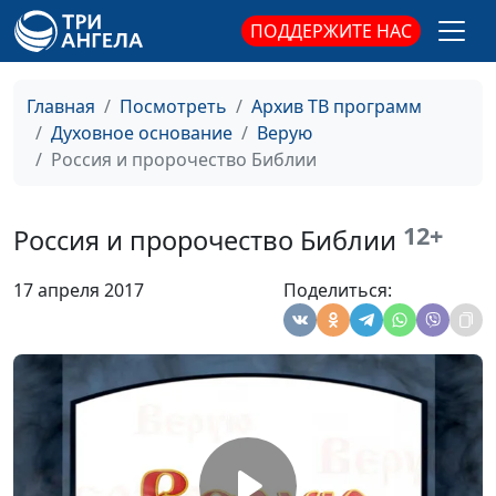
религиозными
ПОДДЕРЖИТЕ НАС
объединениями при
Президенте
Российской Федерации
Главная
Посмотреть
Архив ТВ программ
Духовное основание
Верую
Пророчество о 2300
Алексей Бритов, Олег
#357
Россия и пророчество Библии
вечерах и утрах
Гончаров, магистр
(первая часть)
богословия, член
Совета по
12+
Россия и пророчество Библии
взаимодействию с
религиозными
17 апреля 2017
Поделиться:
объединениями при
Президенте
Российской Федерации
Символические звери
Алексей Бритов, Олег
#356
в пророчествах
Гончаров, магистр
Даниила
богословия, член
Совета по