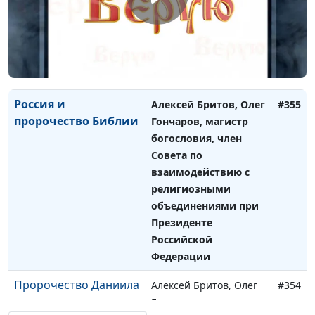
взаимодействию с
религиозными
объединениями при
Президенте
Российской Федерации
Россия и
Алексей Бритов, Олег
#355
пророчество Библии
Гончаров, магистр
богословия, член
Совета по
взаимодействию с
религиозными
объединениями при
Президенте
Российской
Федерации
Пророчество Даниила
Алексей Бритов, Олег
#354
Гончаров, магистр