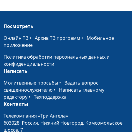
священнослужитель
Смысл жизни
Алексей Бритов,
#351
Посмотреть
Виктор Горюк,
священнослужитель
Онлайн ТВ
•
Архив ТВ программ
•
Мобильное
приложение
Последствия греха
Алексей Бритов,
#350
Виктор Горюк,
Политика обработки персональных данных и
священнослужитель
конфиденциальности
Написать
Осознание греха и
Алексей Бритов,
#349
покаяние
Виктор Горюк,
Молитвенные просьбы
•
Задать вопрос
священнослужитель
священнослужителю
•
Написать главному
редактору
•
Техподдержка
Долготерпение Бога
Алексей Бритов,
#348
Контакты
Виктор Горюк,
священнослужитель
Телекомпания «Три Ангела»
603028,
Россия, Нижний Новгород,
Комсомольское
Время для веры в Бога
Алексей Бритов,
#347
шоссе, 7
Виктор Горюк,