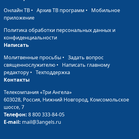
Божья милость
Алексей Бритов,
#342
Онлайн ТВ
•
Архив ТВ программ
•
Мобильное
Виктор Горюк,
приложение
священнослужитель
Политика обработки персональных данных и
Родительский долг
Алексей Бритов,
#341
конфиденциальности
перед Богом
Виктор Горюк,
Написать
священнослужитель
Молитвенные просьбы
•
Задать вопрос
Книга Песнь Песней
священнослужителю
•
Написать главному
Вениамин Дашкевич,
#340
редактору
•
Техподдержка
священнослужитель
Контакты
Книга Екклесиаст
Вениамин Дашкевич,
#339
Телекомпания «Три Ангела»
священнослужитель
603028,
Россия, Нижний Новгород,
Комсомольское
Книга Притчи
Вениамин Дашкевич,
#338
шоссе, 7
священнослужитель
Телефон:
8 800 333-84-05
E-mail:
mail@3angels.ru
Книга Псалтирь
Вениамин Дашкевич,
#337
священнослужитель