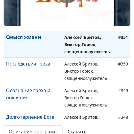
Готовность к
Алексей Бритов,
#352
пришествию Христа
Виктор Горюк,
священнослужитель
Смысл жизни
Алексей Бритов,
#351
Виктор Горюк,
священнослужитель
Последствия греха
Алексей Бритов,
#350
Виктор Горюк,
священнослужитель
Осознание греха и
Алексей Бритов,
#349
покаяние
Виктор Горюк,
священнослужитель
Долготерпение Бога
Алексей Бритов,
#348
Виктор Горюк,
Описание програмы
Скачать
священнослужитель