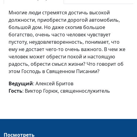
Время для веры в Бога
Алексей Бритов,
#347
Многие люди стремятся достичь высокой
Виктор Горюк,
должности, приобрести дорогой автомобиль,
священнослужитель
большой дом. Но даже скопив большое
богатство, очень часто человек чувствует
Прощение ближних
Алексей Бритов,
#346
пустоту, неудовлетворенность, понимает, что
Виктор Горюк,
ему не достает чего-то очень важного. В чем же
священнослужитель
человек может обрести покой и настоящую
радость, обрести смысл жизни? Что говорит об
Любовь к Богу и
Алексей Бритов,
#345
этом Господь в Священном Писании?
ближнему
Виктор Горюк,
священнослужитель
Ведущий
: Алексей Бритов
Гость
: Виктор Горюк, священнослужитель
Грехопадение
Алексей Бритов,
#344
верующего человека
Виктор Горюк,
священнослужитель
Осуждение в церкви
Алексей Бритов,
#343
Виктор Горюк,
священнослужитель
Посмотреть