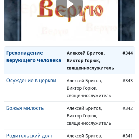
Виктор Горюк,
священнослужитель
Любовь к Богу и
Алексей Бритов,
#345
ближнему
Виктор Горюк,
священнослужитель
Грехопадение
Алексей Бритов,
#344
верующего человека
Виктор Горюк,
священнослужитель
Осуждение в церкви
Алексей Бритов,
#343
Виктор Горюк,
священнослужитель
Божья милость
Алексей Бритов,
#342
Виктор Горюк,
священнослужитель
Родительский долг
Алексей Бритов,
#341