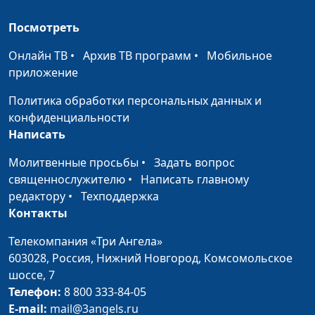
Книга Ездры
Вениамин Дашкевич,
#334
Посмотреть
священнослужитель
Онлайн ТВ
•
Архив ТВ программ
•
Мобильное
Книга
Вениамин Дашкевич,
#333
приложение
Паралипоменон
священнослужитель
Политика обработки персональных данных и
Книга Царств (вторая
Вениамин Дашкевич,
#332
конфиденциальности
часть)
священнослужитель
Написать
Книга Царств (первая
Вениамин Дашкевич,
#331
Молитвенные просьбы
•
Задать вопрос
часть)
священнослужитель
священнослужителю
•
Написать главному
редактору
•
Техподдержка
Книга Руфь
Вениамин Дашкевич,
#330
Контакты
священнослужитель
Телекомпания «Три Ангела»
Книга Судей
Вениамин Дашкевич,
#329
603028,
Россия, Нижний Новгород,
Комсомольское
священнослужитель
шоссе, 7
Книга Иисуса Навина
Вениамин Дашкевич,
#328
Телефон:
8 800 333-84-05
священнослужитель
E-mail:
mail@3angels.ru