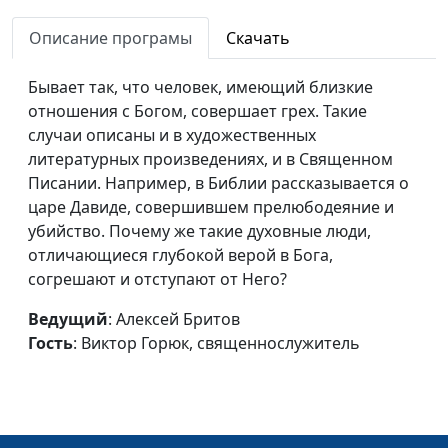
перед Богом
Виктор Горюк,
Описание програмы
Скачать
священнослужитель
Книга Песнь Песней
Вениамин Дашкевич,
#340
Бывает так, что человек, имеющий близкие
священнослужитель
отношения с Богом, совершает грех. Такие
случаи описаны и в художественных
Книга Екклесиаст
Вениамин Дашкевич,
#339
литературных произведениях, и в Священном
священнослужитель
Писании. Например, в Библии рассказывается о
царе Давиде, совершившем прелюбодеяние и
Книга Притчи
Вениамин Дашкевич,
#338
убийство. Почему же такие духовные люди,
священнослужитель
отличающиеся глубокой верой в Бога,
Книга Псалтирь
Вениамин Дашкевич,
#337
согрешают и отступают от Него?
священнослужитель
Ведущий
: Алексей Бритов
Книга Иова
Вениамин Дашкевич,
#336
Гость
: Виктор Горюк, священнослужитель
священнослужитель
Книга Есфирь
Вениамин Дашкевич,
#335
священнослужитель