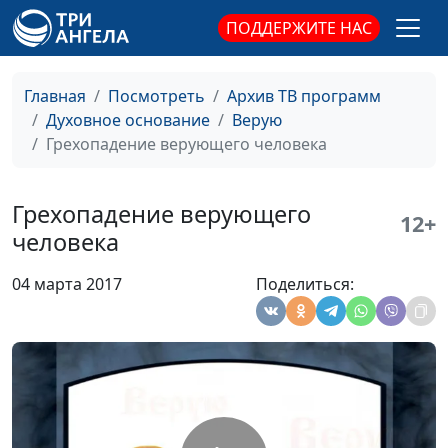
Виктор Горюк,
ПОДДЕРЖИТЕ НАС
священнослужитель
Последствия греха
Алексей Бритов,
#350
Главная
Посмотреть
Архив ТВ программ
Виктор Горюк,
Духовное основание
Верую
священнослужитель
Грехопадение верующего человека
Осознание греха и
Алексей Бритов,
#349
покаяние
Виктор Горюк,
Грехопадение верующего
12+
священнослужитель
человека
Долготерпение Бога
Алексей Бритов,
#348
04 марта 2017
Поделиться:
Виктор Горюк,
священнослужитель
Время для веры в Бога
Алексей Бритов,
#347
Виктор Горюк,
священнослужитель
Прощение ближних
Алексей Бритов,
#346