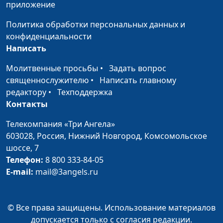
приложение
священнослужитель
Политика обработки персональных данных и
Книга Судей
Вениамин Дашкевич,
#329
конфиденциальности
священнослужитель
Написать
Книга Иисуса Навина
Вениамин Дашкевич,
#328
Молитвенные просьбы
•
Задать вопрос
священнослужитель
священнослужителю
•
Написать главному
редактору
•
Техподдержка
Книга Второзаконие
Вениамин Дашкевич,
#327
Контакты
священнослужитель
Телекомпания «Три Ангела»
Книга Чисел
Вениамин Дашкевич,
#326
603028,
Россия, Нижний Новгород,
Комсомольское
священнослужитель
шоссе, 7
Книга Левит
Вениамин Дашкевич,
#325
Телефон:
8 800 333-84-05
священнослужитель
E-mail:
mail@3angels.ru
Книга Исход
Вениамин Дашкевич,
#324
священнослужитель
© Все права защищены. Использование материалов
допускается только с согласия редакции.
Книга Бытие
Вениамин Дашкевич,
#323