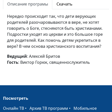
священнослужитель
Описание програмы
Скачать
Книга Иова
Вениамин Дашкевич,
#336
Нередко происходит так, что дети верующих
священнослужитель
родителей разочаровываются в вере, не хотят
говорить о Боге, стесняются быть христианами.
Книга Есфирь
Вениамин Дашкевич,
#335
Подростки уходят из церкви и это большое горе
священнослужитель
для родителей. Как помочь детям укрепиться в
Книга Ездры
Вениамин Дашкевич,
#334
вере? В чем основа христианского воспитания?
священнослужитель
Ведущий
: Алексей Бритов
Книга
Вениамин Дашкевич,
#333
Гость
: Виктор Горюк, священнослужитель
Паралипоменон
священнослужитель
Книга Царств (вторая
Вениамин Дашкевич,
#332
часть)
священнослужитель
Книга Царств (первая
Вениамин Дашкевич,
#331
Посмотреть
часть)
священнослужитель
Онлайн ТВ
•
Архив ТВ программ
•
Мобильное
Книга Руфь
Вениамин Дашкевич,
#330