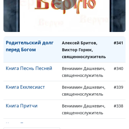
священнослужитель
Божья милость
Алексей Бритов,
#342
Виктор Горюк,
священнослужитель
Родительский долг
Алексей Бритов,
#341
перед Богом
Виктор Горюк,
священнослужитель
Книга Песнь Песней
Вениамин Дашкевич,
#340
священнослужитель
Книга Екклесиаст
Вениамин Дашкевич,
#339
священнослужитель
Книга Притчи
Вениамин Дашкевич,
#338
священнослужитель
Книга Псалтирь
Вениамин Дашкевич,
#337