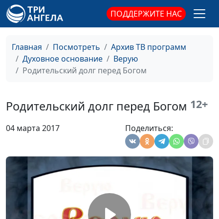
священнослужитель
ПОДДЕРЖИТЕ НАС
Время для веры в Бога
Алексей Бритов,
#347
Виктор Горюк,
Главная
Посмотреть
Архив ТВ программ
священнослужитель
Духовное основание
Верую
Родительский долг перед Богом
Прощение ближних
Алексей Бритов,
#346
Виктор Горюк,
священнослужитель
12+
Родительский долг перед Богом
Любовь к Богу и
Алексей Бритов,
#345
04 марта 2017
Поделиться:
ближнему
Виктор Горюк,
священнослужитель
Грехопадение
Алексей Бритов,
#344
верующего человека
Виктор Горюк,
священнослужитель
Осуждение в церкви
Алексей Бритов,
#343
Виктор Горюк,