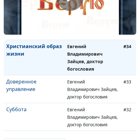
доктор богословия
Брак и семья
Евгений
#35
Владимирович Зайцев,
доктор богословия
Христианский образ
Евгений
#34
жизни
Владимирович
Зайцев, доктор
богословия
Доверенное
Евгений
#33
управление
Владимирович Зайцев,
доктор богословия
Суббота
Евгений
#32
Владимирович Зайцев,
доктор богословия
Закон Божий
Евгений
#31