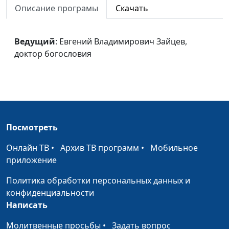
Описание програмы
Скачать
Владимирович Зайцев,
доктор богословия
Дар пророчества
Ведущий
: Евгений Владимирович Зайцев,
Евгений
#30
доктор богословия
Владимирович Зайцев,
доктор богословия
Духовные дары
Евгений
#29
Владимирович Зайцев,
доктор богословия
Посмотреть
Вечеря Господня
Евгений
#28
Владимирович Зайцев,
Онлайн ТВ
•
Архив ТВ программ
•
Мобильное
доктор богословия
приложение
Крещение
Евгений
#27
Политика обработки персональных данных и
Владимирович Зайцев,
конфиденциальности
доктор богословия
Написать
Единство в теле
Евгений
#26
Молитвенные просьбы
•
Задать вопрос