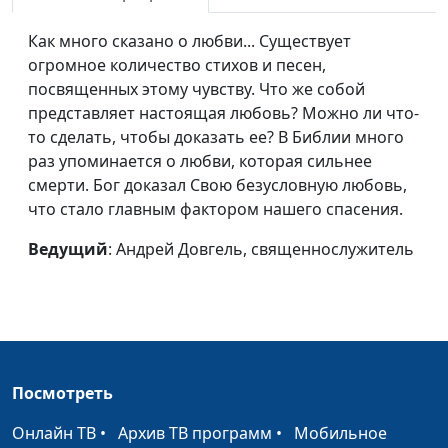
Помощь Бога
Андрей Довгель,
#306
священнослужитель
Как много сказано о любви... Существует
огромное количество стихов и песен,
О молитве
Алексей Бритов, Отец
#305
посвященных этому чувству. Что же собой
Александр Пелин,
представляет настоящая любовь? Можно ли что-
протоиерей Русской
то сделать, чтобы доказать ее? В Библии много
Православной Церкви
раз упоминается о любви, которая сильнее
Московского
смерти. Бог доказал Свою безусловную любовь,
Патриархата, член
что стало главным фактором нашего спасения.
Общественной Палаты
РФ
Ведущий
: Андрей Довгель, священнослужитель
Гармонизация
Алексей Бритов, Отец
#304
межрелигиозный и
Александр Пелин,
межнациональных
протоиерей Русской
отношений
Православной Церкви
Московского
Посмотреть
Патриархата, член
Общественной Палаты
Онлайн ТВ
•
Архив ТВ программ
•
Мобильное
РФ