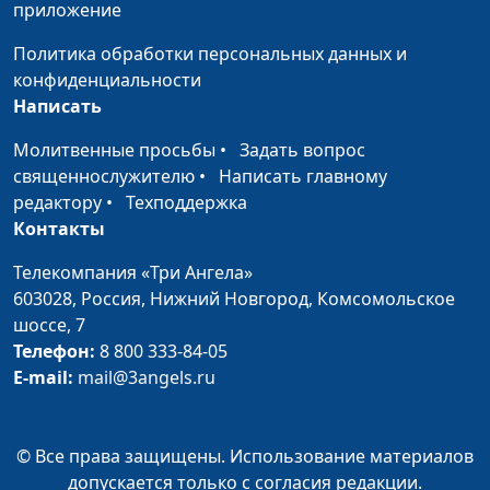
приложение
Женщины из
Алексей Бритов, Юрий
#303
Политика обработки персональных данных и
родословной Иисуса
Головяшкин,
конфиденциальности
священнослужитель
Написать
Преодоление страха
Алексей Бритов, Юрий
#302
Молитвенные просьбы
•
Задать вопрос
Головяшкин,
священнослужителю
•
Написать главному
священнослужитель
редактору
•
Техподдержка
Контакты
Оккультная
Алексей Бритов, Юрий
#301
зависимость
Головяшкин,
Телекомпания «Три Ангела»
священнослужитель
603028,
Россия, Нижний Новгород,
Комсомольское
шоссе, 7
Страдания и
Алексей Бритов, Юрий
#300
Телефон:
8 800 333-84-05
благословения Иова
Головяшкин,
E-mail:
mail@3angels.ru
священнослужитель
Помощь Бога
Алексей Бритов, Юрий
#299
© Все права защищены. Использование материалов
Головяшкин,
допускается только с согласия редакции.
священнослужитель