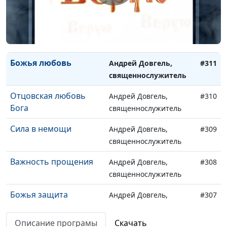
Пророк Илия:
Андрей Довгель,
#312
человек, подобный
священнослужитель
нам
Божья любовь
Андрей Довгель,
#311
священнослужитель
Отцовская любовь
Андрей Довгель,
#310
Бога
священнослужитель
Сила в немощи
Андрей Довгель,
#309
священнослужитель
Важность прощения
Андрей Довгель,
#308
священнослужитель
Божья защита
Андрей Довгель,
#307
священнослужитель
Описание програмы
Скачать