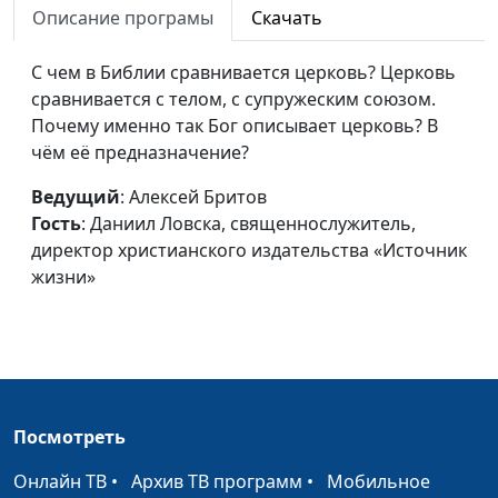
издательства
Описание програмы
Скачать
«Источник жизни»
С чем в Библии сравнивается церковь? Церковь
Современные идолы
Алексей Бритов,
#287
сравнивается с телом, с супружеским союзом.
Даниил Ловска,
Почему именно так Бог описывает церковь? В
священнослужитель,
чём её предназначение?
директор
христианского
Ведущий
: Алексей Бритов
издательства
Гость
: Даниил Ловска, священнослужитель,
«Источник жизни»
директор христианского издательства «Источник
жизни»
Христианство — какое
Алексей Бритов,
#286
оно?
Даниил Ловска,
священнослужитель,
директор
христианского
издательства
Посмотреть
«Источник жизни»
Онлайн ТВ
•
Архив ТВ программ
•
Мобильное
Прощение и
Алексей Бритов,
#285