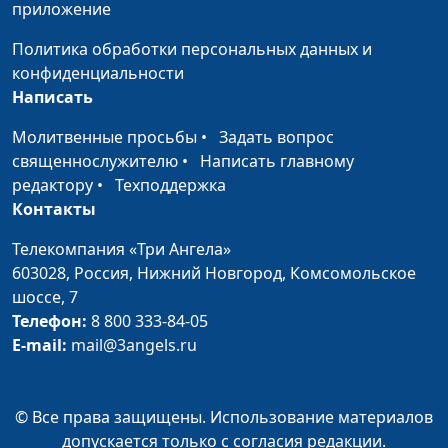
приложение
наказание
Даниил Ловска,
священнослужитель,
Политика обработки персональных данных и
директор
конфиденциальности
христианского
Написать
издательства
Молитвенные просьбы
•
Задать вопрос
«Источник жизни»
священнослужителю
•
Написать главному
Поклонение и
Алексей Бритов,
#284
редактору
•
Техподдержка
служение Богу
Даниил Ловска,
Контакты
священнослужитель,
Телекомпания «Три Ангела»
директор
603028,
Россия, Нижний Новгород,
Комсомольское
христианского
шоссе, 7
издательства
Телефон:
8 800 333-84-05
«Источник жизни»
E-mail:
mail@3angels.ru
Участие Бога в нашей
Алексей Бритов,
#283
жизни
Даниил Ловска,
священнослужитель,
© Все права защищены. Использование материалов
директор
допускается только с согласия редакции.