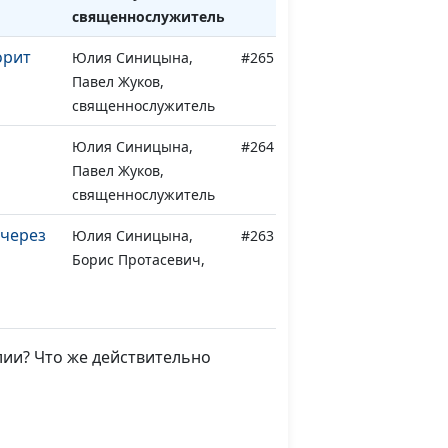
священнослужитель
орит
Юлия Синицына,
#265
Павел Жуков,
священнослужитель
Юлия Синицына,
#264
Павел Жуков,
священнослужитель
 через
Юлия Синицына,
#263
Борис Протасевич,
ректор Заокской
Духовной Академии,
магистр богословия
лии? Что же действительно
Юлия Синицына,
#262
в
Борис Протасевич,
ректор Заокской
Духовной Академии,