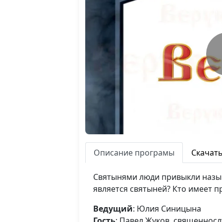
Описание програмы
Скачат
Святынями люди привыкли называ
является святыней? Кто имеет пр
Ведущий
: Юлия Синицына
Гость
: Павел Жуков, священнос