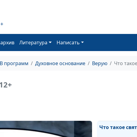
Будь холодным
2+
горячим
оархив
Литература
Написать
Что происходит
смерти?
ТВ программ
Духовное основание
Верую
Что тако
Значение денег
христианина
12+
Здоровье и
духовность
Что такое свя