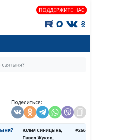
священнослужитель
ПОДДЕРЖИТЕ НАС
 или
Юлия Синицына,
#270
Павел Жуков,
священнослужитель
 после
Юлия Синицына,
#269
Павел Жуков,
священнослужитель
е святыня?
 для
Юлия Синицына,
#268
Павел Жуков,
священнослужитель
Поделиться:
Юлия Синицына,
#267
Павел Жуков,
священнослужитель
тыня?
Юлия Синицына,
#266
Павел Жуков,