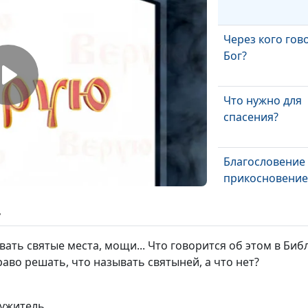
Через кого гов
Бог?
Что нужно для
спасения?
Благословение
прикосновение
ь
ть святые места, мощи... Что говорится об этом в Биб
Выражение
аво решать, что называть святыней, а что нет?
благословения 
действии
лужитель