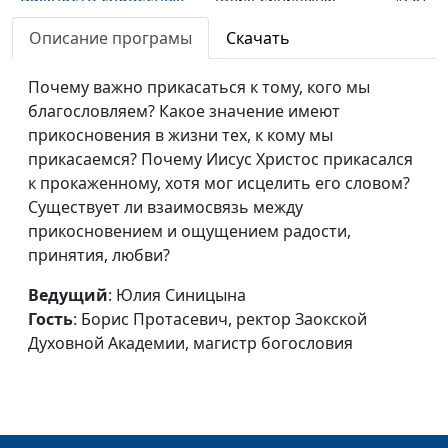
благословений
Борис Протасевич,
Описание програмы
Скачать
ректор Заокской
Духовной Академии,
Почему важно прикасаться к тому, кого мы
магистр богословия
благословляем? Какое значение имеют
Значение
прикосновения в жизни тех, к кому мы
Юлия Синицына,
#260
благословения
прикасаемся? Почему Иисус Христос прикасался
Борис Протасевич,
к прокаженному, хотя мог исцелить его словом?
ректор Заокской
Существует ли взаимосвязь между
Духовной Академии,
прикосновением и ощущением радости,
магистр богословия
принятия, любви?
Иисус Христос и наши
Дмитрий Булатов,
#259
семейные проблемы
Ведущий
: Юлия Синицына
священнослужитель,
Гость
: Борис Протасевич, ректор Заокской
Борис Протасевич,
Духовной Академии, магистр богословия
ректор Заокской
Духовной Академии,
магистр богословия
Роль мужчины в
Дмитрий Булатов,
#258