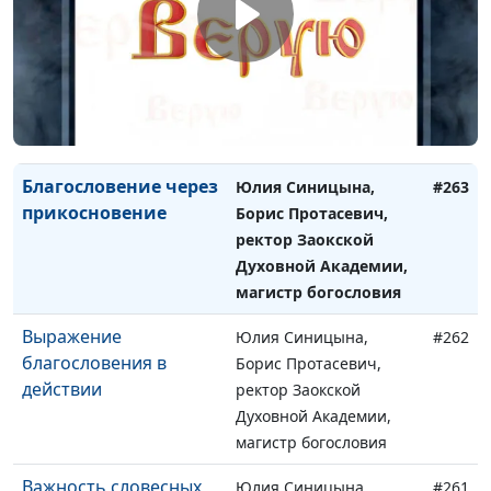
Бог?
Павел Жуков,
священнослужитель
Что нужно для
Юлия Синицына,
#264
спасения?
Павел Жуков,
священнослужитель
Благословение через
Юлия Синицына,
#263
прикосновение
Борис Протасевич,
ректор Заокской
Духовной Академии,
магистр богословия
Выражение
Юлия Синицына,
#262
благословения в
Борис Протасевич,
действии
ректор Заокской
Духовной Академии,
магистр богословия
Важность словесных
Юлия Синицына,
#261