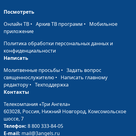
браке
священнослужитель,
Борис Протасевич,
Посмотреть
ректор Заокской
Онлайн ТВ
•
Архив ТВ программ
•
Мобильное
Духовной Академии,
приложение
магистр богословия
Политика обработки персональных данных и
Роль женщины в
Дмитрий Булатов,
#257
конфиденциальности
браке
священнослужитель,
Написать
Борис Протасевич,
ректор Заокской
Молитвенные просьбы
•
Задать вопрос
Духовной Академии,
священнослужителю
•
Написать главному
магистр богословия
редактору
•
Техподдержка
Контакты
Страдания. История
Дмитрий Булатов,
#256
Иова (вторая часть)
священнослужитель,
Телекомпания «Три Ангела»
Борис Протасевич,
603028,
Россия, Нижний Новгород,
Комсомольское
ректор Заокской
шоссе, 7
Духовной Академии,
Телефон:
8 800 333-84-05
магистр богословия
E-mail:
mail@3angels.ru