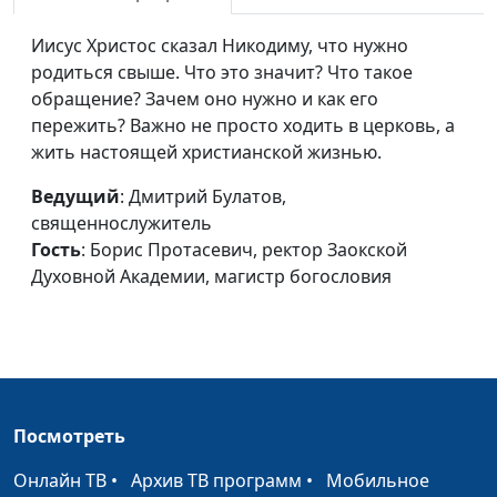
или практика?
священнослужитель,
Иисус Христос сказал Никодиму, что нужно
Борис Протасевич,
родиться свыше. Что это значит? Что такое
ректор Заокской
обращение? Зачем оно нужно и как его
Духовной Академии,
пережить? Важно не просто ходить в церковь, а
магистр богословия
жить настоящей христианской жизнью.
Книга Эзры и Неемии
Иван Лобанов,
#251
Ведущий
: Дмитрий Булатов,
сотрудник Института
священнослужитель
перевода Библии при
Гость
: Борис Протасевич, ректор Заокской
Заокской Духовной
Духовной Академии, магистр богословия
Академии
Книга Откровение
Иван Лобанов,
#250
сотрудник Института
перевода Библии при
Заокской Духовной
Посмотреть
Академии
Онлайн ТВ
Послание к Галатам
•
Архив ТВ программ
•
Мобильное
Иван Лобанов,
#249