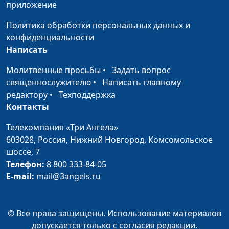
приложение
сотрудник Института
перевода Библии при
Политика обработки персональных данных и
Заокской Духовной
конфиденциальности
Академии
Написать
Послания апостола
Иван Лобанов,
#248
Молитвенные просьбы
•
Задать вопрос
Павла
сотрудник Института
священнослужителю
•
Написать главному
перевода Библии при
редактору
•
Техподдержка
Заокской Духовной
Контакты
Академии
Телекомпания «Три Ангела»
Послания апостола
Иван Лобанов,
#247
603028,
Россия, Нижний Новгород,
Комсомольское
Иоанна
сотрудник Института
шоссе, 7
перевода Библии при
Телефон:
8 800 333-84-05
Заокской Духовной
E-mail:
mail@3angels.ru
Академии
Послания апостола
Иван Лобанов,
#246
© Все права защищены. Использование материалов
Петра
сотрудник Института
допускается только с согласия редакции.
перевода Библии при