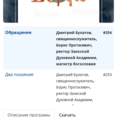
Борис Протасевич,
ректор Заокской
Духовной Академии,
магистр богословия
Обращение
Дмитрий Булатов,
#254
священнослужитель,
Борис Протасевич,
ректор Заокской
Духовной Академии,
магистр богословия
Два покаяния
Дмитрий Булатов,
#253
священнослужитель,
Борис Протасевич,
ректор Заокской
Духовной Академии,
магистр богословия
Описание програмы
Скачать
Христианство: теория
Дмитрий Булатов,
#252