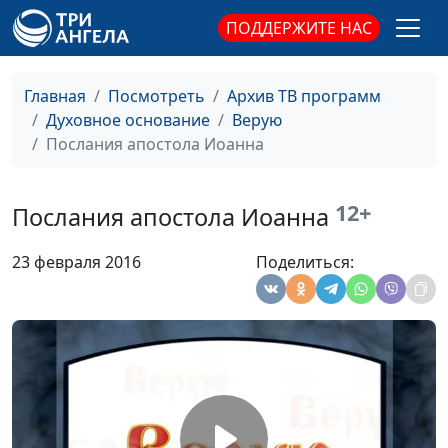
магистр богословия
ПОДДЕРЖИТЕ НАС
Книга Эзры и Неемии
Иван Лобанов,
#251
сотрудник Института
Главная
Посмотреть
Архив ТВ программ
перевода Библии при
Духовное основание
Верую
Заокской Духовной
Послания апостола Иоанна
Академии
Книга Откровение
Иван Лобанов,
#250
12+
сотрудник Института
Послания апостола Иоанна
перевода Библии при
Заокской Духовной
23 февраля 2016
Поделиться:
Академии
Послание к Галатам
Иван Лобанов,
#249
сотрудник Института
перевода Библии при
Заокской Духовной
Академии