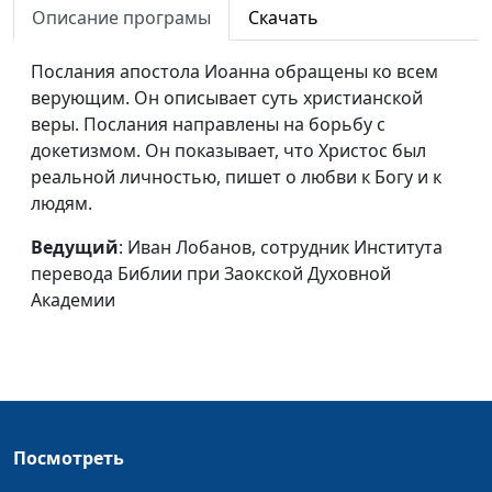
Описание програмы
Скачать
перевода Библии при
Заокской Духовной
Послания апостола Иоанна обращены ко всем
Академии
верующим. Он описывает суть христианской
Деяния апостолов
веры. Послания направлены на борьбу с
Иван Лобанов,
#244
докетизмом. Он показывает, что Христос был
сотрудник Института
реальной личностью, пишет о любви к Богу и к
перевода Библии при
людям.
Заокской Духовной
Академии
Ведущий
: Иван Лобанов, сотрудник Института
Евангелие от Иоанна -
перевода Библии при Заокской Духовной
Иван Лобанов,
#243
весть о Боге-Отце и
Академии
сотрудник Института
Иисусе
перевода Библии при
Заокской Духовной
Академии
Евангелие от Луки –
Иван Лобанов,
#242
весть для
сотрудник Института
Посмотреть
образованных греков
перевода Библии при