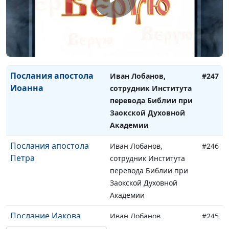
Послания апостола
Иван Лобанов,
#248
Павла
сотрудник Института
перевода Библии при
Заокской Духовной
Академии
Послания апостола
Иван Лобанов,
#247
Иоанна
сотрудник Института
перевода Библии при
Заокской Духовной
Академии
Послания апостола
Иван Лобанов,
#246
Петра
сотрудник Института
перевода Библии при
Заокской Духовной
Академии
Послание Иакова
Иван Лобанов,
#245
сотрудник Института