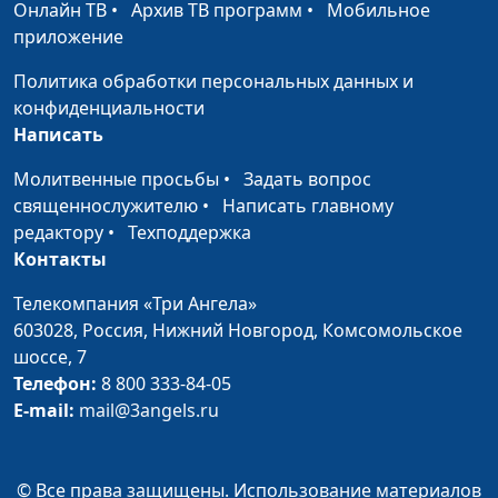
Онлайн ТВ
•
Архив ТВ программ
•
Мобильное
Заокской Духовной
приложение
Академии
Политика обработки персональных данных и
Евангелие от Марка —
Иван Лобанов,
#241
конфиденциальности
весть для язычников
сотрудник Института
Написать
перевода Библии при
Заокской Духовной
Молитвенные просьбы
•
Задать вопрос
Академии
священнослужителю
•
Написать главному
редактору
•
Техподдержка
Евангелие от Матфея
Иван Лобанов,
#240
Контакты
— весть для
сотрудник Института
иудеохристиан
перевода Библии при
Телекомпания «Три Ангела»
Заокской Духовной
603028,
Россия, Нижний Новгород,
Комсомольское
Академии
шоссе, 7
Телефон:
8 800 333-84-05
Книга пророка
Иван Лобанов,
#239
E-mail:
mail@3angels.ru
Малахии
сотрудник Института
перевода Библии при
Заокской Духовной
© Все права защищены. Использование материалов
Академии