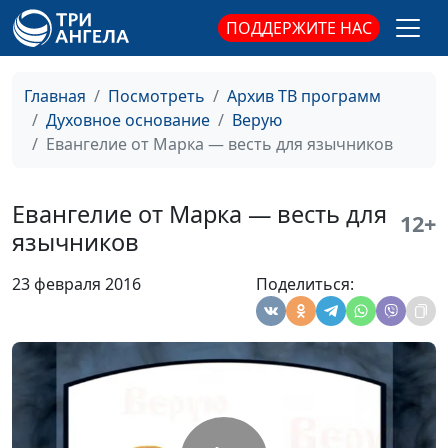
Заокской Духовной
ПОДДЕРЖИТЕ НАС
Академии
Послание Иакова
Иван Лобанов,
#245
сотрудник Института
Главная
Посмотреть
Архив ТВ программ
перевода Библии при
Духовное основание
Верую
Заокской Духовной
Евангелие от Марка — весть для язычников
Академии
Деяния апостолов
Иван Лобанов,
#244
Евангелие от Марка — весть для
12+
сотрудник Института
язычников
перевода Библии при
Заокской Духовной
23 февраля 2016
Поделиться:
Академии
Евангелие от Иоанна -
Иван Лобанов,
#243
весть о Боге-Отце и
сотрудник Института
Иисусе
перевода Библии при
Заокской Духовной
Академии