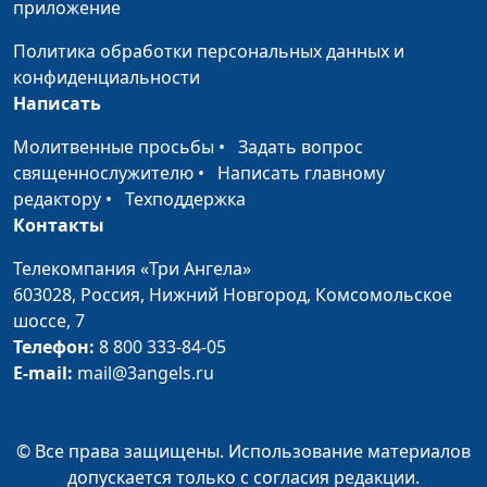
приложение
перевода Библии при
Заокской Духовной
Политика обработки персональных данных и
Академии
конфиденциальности
Написать
История Елисея
Иван Лобанов,
#235
сотрудник Института
Молитвенные просьбы
•
Задать вопрос
перевода Библии при
священнослужителю
•
Написать главному
Заокской Духовной
редактору
•
Техподдержка
Академии
Контакты
История Илии
Иван Лобанов,
#234
Телекомпания «Три Ангела»
сотрудник Института
603028,
Россия, Нижний Новгород,
Комсомольское
перевода Библии при
шоссе, 7
Заокской Духовной
Телефон:
8 800 333-84-05
Академии
E-mail:
mail@3angels.ru
Разделенное царство
Иван Лобанов,
#233
сотрудник Института
© Все права защищены. Использование материалов
перевода Библии при
допускается только с согласия редакции.
Заокской Духовной