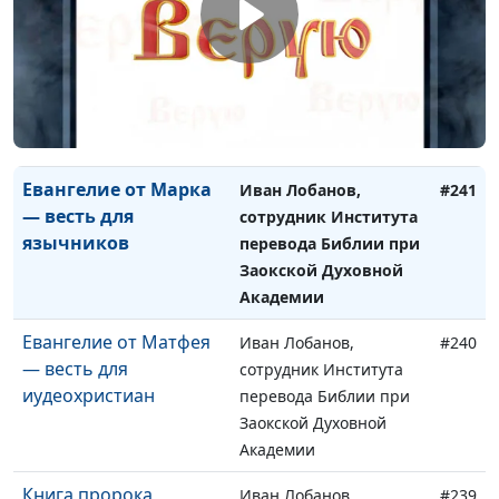
Евангелие от Луки –
Иван Лобанов,
#242
весть для
сотрудник Института
образованных греков
перевода Библии при
Заокской Духовной
Академии
Евангелие от Марка
Иван Лобанов,
#241
— весть для
сотрудник Института
язычников
перевода Библии при
Заокской Духовной
Академии
Евангелие от Матфея
Иван Лобанов,
#240
— весть для
сотрудник Института
иудеохристиан
перевода Библии при
Заокской Духовной
Академии
Книга пророка
Иван Лобанов,
#239