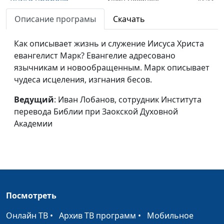
Малахии
сотрудник Института
Описание програмы
Скачать
перевода Библии при
Заокской Духовной
Как описывает жизнь и служение Иисуса Христа
Академии
евангелист Марк? Евангелие адресовано
Книга Аггея и Захарии
язычникам и новообращенным. Марк описывает
Иван Лобанов,
#238
чудеса исцеления, изгнания бесов.
сотрудник Института
перевода Библии при
Ведущий
: Иван Лобанов, сотрудник Института
Заокской Духовной
перевода Библии при Заокской Духовной
Академии
Академии
История Эсфири
Иван Лобанов,
#237
сотрудник Института
перевода Библии при
Заокской Духовной
Академии
Посмотреть
История Даниила
Иван Лобанов,
#236
Онлайн ТВ
•
Архив ТВ программ
•
Мобильное
сотрудник Института