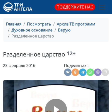
Академии
ПОДДЕРЖИТЕ НАС
История Эсфири
Иван Лобанов,
#237
сотрудник Института
Главная
Посмотреть
Архив ТВ программ
перевода Библии при
Духовное основание
Верую
Заокской Духовной
Разделенное царство
Академии
История Даниила
Иван Лобанов,
#236
12+
сотрудник Института
Разделенное царство
перевода Библии при
Заокской Духовной
23 февраля 2016
Поделиться:
Академии
История Елисея
Иван Лобанов,
#235
сотрудник Института
перевода Библии при
Заокской Духовной
Академии