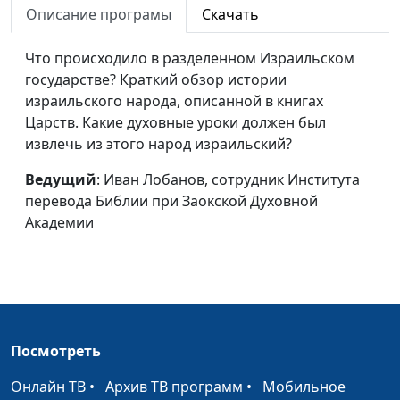
Описание програмы
Скачать
Евангелие
Совершенство
Что происходило в разделенном Израильском
Роман Гейкер, магистр
#230
государстве? Краткий обзор истории
богословия
израильского народа, описанной в книгах
Следует ли заставлять
Роман Гейкер, магистр
#229
Царств. Какие духовные уроки должен был
себя делать то, что
богословия
извлечь из этого народ израильский?
предписано в Библии
Ведущий
: Иван Лобанов, сотрудник Института
Чувство вины
Роман Гейкер, магистр
#228
перевода Библии при Заокской Духовной
богословия
Академии
Библия как пособие
Роман Гейкер, магистр
#227
по воспитанию детей
богословия
Путь ко злу
Роман Гейкер, магистр
#226
богословия
Посмотреть
Три истории в притче
Роман Гейкер, магистр
#225
Онлайн ТВ
•
Архив ТВ программ
•
Мобильное
о блудном сыне
богословия