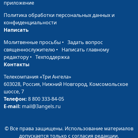
приложение
Что делать с
Роман Гейкер, магистр
#224
Политика обработки персональных данных и
раздражительностью?
богословия
конфиденциальности
Чтобы знания не
Роман Гейкер, магистр
#223
Написать
надмевали
богословия
Молитвенные просьбы
•
Задать вопрос
Призывает ли Библия
священнослужителю
•
Написать главному
Роман Гейкер, магистр
#222
быть доверчивым?
редактору
•
Техподдержка
богословия
Контакты
Давид — муж по
Роман Гейкер, магистр
#221
сердцу Господа
Телекомпания «Три Ангела»
богословия
603028,
Россия, Нижний Новгород,
Комсомольское
Радость
Роман Гейкер, магистр
#220
шоссе, 7
богословия
Телефон:
8 800 333-84-05
E-mail:
mail@3angels.ru
Воскресение мертвых
Юлия Синицына,
#219
Вадим Кочкарев,
священнослужитель,
© Все права защищены. Использование материалов
магистр богословия
допускается только с согласия редакции.