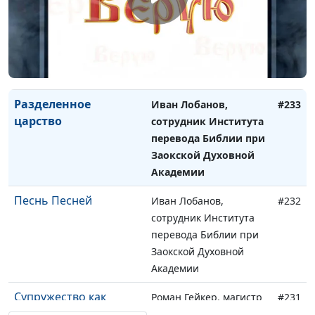
История Илии
Иван Лобанов,
#234
сотрудник Института
перевода Библии при
Заокской Духовной
Академии
Разделенное
Иван Лобанов,
#233
царство
сотрудник Института
перевода Библии при
Заокской Духовной
Академии
Песнь Песней
Иван Лобанов,
#232
сотрудник Института
перевода Библии при
Заокской Духовной
Академии
Супружество как
Роман Гейкер, магистр
#231
воплощенное
богословия