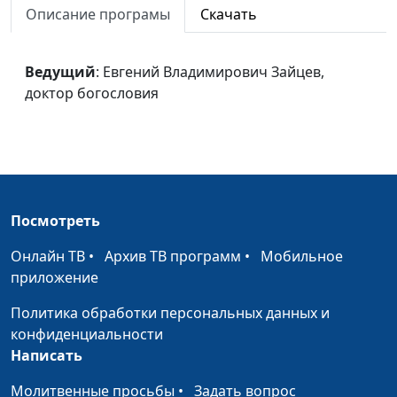
Описание програмы
Скачать
Владимирович Зайцев,
доктор богословия
Сотворение
Ведущий
: Евгений Владимирович Зайцев,
Евгений
#19
доктор богословия
Владимирович Зайцев,
доктор богословия
Дух Святой
Евгений
#18
Владимирович Зайцев,
доктор богословия
Посмотреть
Сын Божий
Евгений
#17
Владимирович Зайцев,
Онлайн ТВ
•
Архив ТВ программ
•
Мобильное
доктор богословия
приложение
Откровение о Боге
Евгений
#16
Политика обработки персональных данных и
Отце
Владимирович Зайцев,
конфиденциальности
доктор богословия
Написать
Божество
Евгений
#15
Молитвенные просьбы
•
Задать вопрос