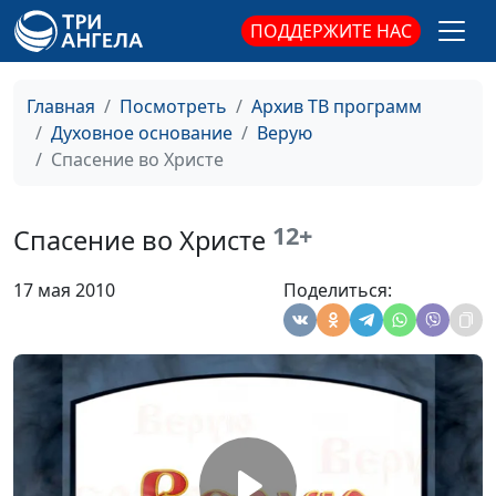
доктор богословия
ПОДДЕРЖИТЕ НАС
Духовные дары
Евгений
#29
Владимирович Зайцев,
Главная
Посмотреть
Архив ТВ программ
доктор богословия
Духовное основание
Верую
Спасение во Христе
Вечеря Господня
Евгений
#28
Владимирович Зайцев,
доктор богословия
12+
Спасение во Христе
Крещение
Евгений
#27
17 мая 2010
Поделиться:
Владимирович Зайцев,
доктор богословия
Единство в теле
Евгений
#26
Христа
Владимирович Зайцев,
доктор богословия
Церковь
Евгений
#25
Владимирович Зайцев,