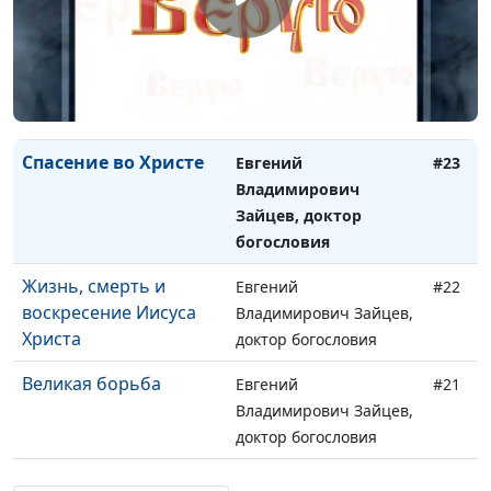
доктор богословия
Возрастание во
Евгений
#24
Христе
Владимирович Зайцев,
доктор богословия
Спасение во Христе
Евгений
#23
Владимирович
Зайцев, доктор
богословия
Жизнь, смерть и
Евгений
#22
воскресение Иисуса
Владимирович Зайцев,
Христа
доктор богословия
Великая борьба
Евгений
#21
Владимирович Зайцев,
доктор богословия
Природа человека
Евгений
#20