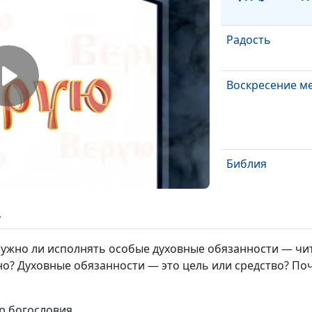
Радость
Воскресение м
Библия
ь
Защита Бога
 Нужно ли исполнять особые духовные обязанности — ч
но? Духовные обязанности — это цель или средство? По
тр богословия