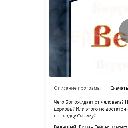
Описание програмы
Скачат
Чего Бог ожидает от человека?
церковь? Или этого не достаточ
по сердцу Своему?
Ведущий
: Роман Гейкер, магис