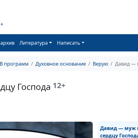
Библия как пос
по воспитанию
2+
Путь ко злу
оархив
Литература
Написать
Три истории в 
о блудном сын
ТВ программ
Духовное основание
Верую
Давид — 
Что делать с
раздражительн
12+
дцу Господа
Чтобы знания 
надмевали
Призывает ли 
быть доверчив
Давид — муж 
сердцу Господ