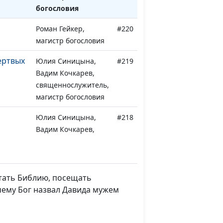
богословия
Роман Гейкер,
#220
магистр богословия
ертвых
Юлия Синицына,
#219
Вадим Кочкарев,
священнослужитель,
магистр богословия
Юлия Синицына,
#218
Вадим Кочкарев,
священнослужитель,
магистр богословия
Юлия Синицына,
#217
итать Библию, посещать
Вадим Кочкарев,
чему Бог назвал Давида мужем
священнослужитель,
магистр богословия