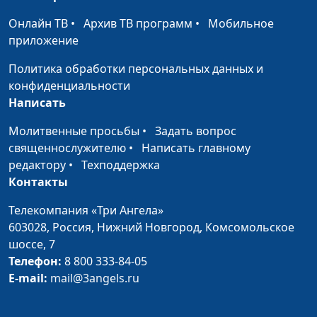
Милость к обидчику
Довгель Андрей
#195
Онлайн ТВ
•
Архив ТВ программ
•
Мобильное
Викторович,
приложение
священнослужитель
Политика обработки персональных данных и
Уединение для
Довгель Андрей
#194
конфиденциальности
восстановления
Викторович,
Написать
священнослужитель
Молитвенные просьбы
•
Задать вопрос
Место защиты и
священнослужителю
•
Написать главному
Довгель Андрей
#193
поддержки
редактору
•
Техподдержка
Викторович,
Контакты
священнослужитель
Друг, который всегда
Телекомпания «Три Ангела»
Довгель Андрей
#192
рядом
603028,
Россия, Нижний Новгород,
Комсомольское
Викторович,
шоссе, 7
священнослужитель
Телефон:
8 800 333-84-05
Победа над
Довгель Андрей
#191
E-mail:
mail@3angels.ru
великаном
Викторович,
священнослужитель