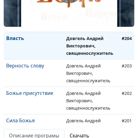
Влияние людей
Довгель Андрей
#205
Викторович,
священнослужитель
Власть
Довгель Андрей
#204
Викторович,
священнослужитель
Верность слову
Довгель Андрей
#203
Викторович,
священнослужитель
Божье присутствие
Довгель Андрей
#202
Викторович,
священнослужитель
Сила Божья
Довгель Андрей
#201
Викторович,
Описание програмы
Скачать
священнослужитель