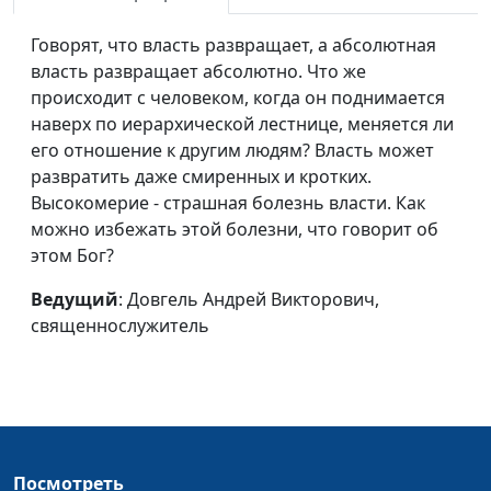
Правильный выбор
Довгель Андрей
#200
Говорят, что власть развращает, а абсолютная
Викторович,
власть развращает абсолютно. Что же
священнослужитель
происходит с человеком, когда он поднимается
наверх по иерархической лестнице, меняется ли
Боль потери
Довгель Андрей
#199
его отношение к другим людям? Власть может
Викторович,
развратить даже смиренных и кротких.
священнослужитель
Высокомерие - страшная болезнь власти. Как
можно избежать этой болезни, что говорит об
Предел терпения
Довгель Андрей
#198
этом Бог?
Викторович,
священнослужитель
Ведущий
: Довгель Андрей Викторович,
священнослужитель
Выход из кризиса
Довгель Андрей
#197
Викторович,
священнослужитель
Победа добра
Довгель Андрей
#196
Викторович,
священнослужитель
Посмотреть