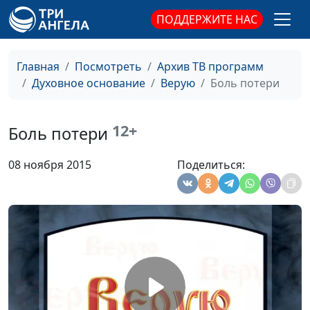
ПОДДЕРЖИТЕ НАС
Влияние людей
Довгель Андрей
#205
Викторович,
священнослужитель
Главная
Посмотреть
Архив ТВ программ
Духовное основание
Верую
Боль потери
Власть
Довгель Андрей
#204
Викторович,
священнослужитель
12+
Боль потери
Верность слову
Довгель Андрей
#203
08 ноября 2015
Поделиться:
Викторович,
священнослужитель
Божье присутствие
Довгель Андрей
#202
Викторович,
священнослужитель
Сила Божья
Довгель Андрей
#201
Викторович,
священнослужитель