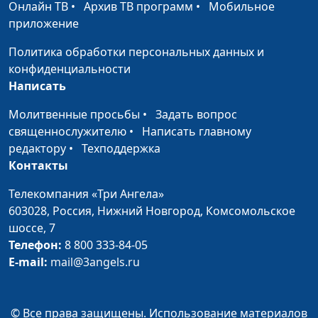
Онлайн ТВ
•
Архив ТВ программ
•
Мобильное
Избрание Давида
Довгель Андрей
#190
приложение
Викторович,
Политика обработки персональных данных и
священнослужитель
конфиденциальности
Евангелия: о чем они
Иван Лобанов,
#189
Написать
и как их читать?
сотрудник Института
Молитвенные просьбы
•
Задать вопрос
перевода Библии при
священнослужителю
•
Написать главному
Заокской Духовной
редактору
•
Техподдержка
Академии
Контакты
Книга пророка
Иван Лобанов,
#188
Телекомпания «Три Ангела»
Иезекииля
сотрудник Института
603028,
Россия, Нижний Новгород,
Комсомольское
перевода Библии при
шоссе, 7
Заокской Духовной
Телефон:
8 800 333-84-05
Академии
E-mail:
mail@3angels.ru
Плач Иеремии
Иван Лобанов,
#187
сотрудник Института
© Все права защищены. Использование материалов
перевода Библии при