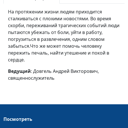
Милость к обидчику
Довгель Андрей
#195
На протяжении жизни людям приходится
Викторович,
сталкиваться с плохими новостями. Во время
священнослужитель
скорби, переживаний трагических событий люди
пытаются убежать от боли, уйти в работу,
Уединение для
Довгель Андрей
#194
погрузиться в развлечения, одним словом
восстановления
Викторович,
забыться.Что же может помочь человеку
священнослужитель
пережить печаль, найти утешение и покой в
сердце.
Место защиты и
Довгель Андрей
#193
поддержки
Викторович,
Ведущий
: Довгель Андрей Викторович,
священнослужитель
священнослужитель
Друг, который всегда
Довгель Андрей
#192
рядом
Викторович,
священнослужитель
Победа над
Довгель Андрей
#191
великаном
Викторович,
Посмотреть
священнослужитель