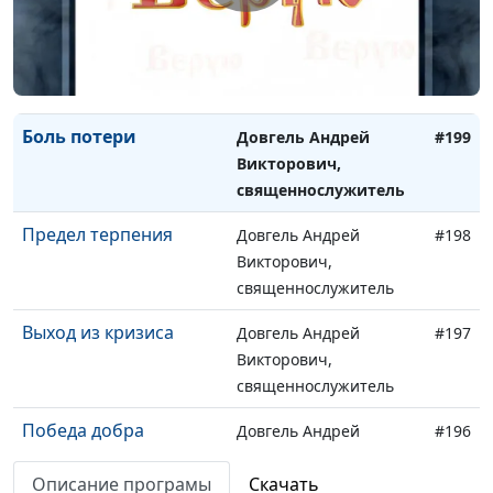
Правильный выбор
Довгель Андрей
#200
Викторович,
священнослужитель
Боль потери
Довгель Андрей
#199
Викторович,
священнослужитель
Предел терпения
Довгель Андрей
#198
Викторович,
священнослужитель
Выход из кризиса
Довгель Андрей
#197
Викторович,
священнослужитель
Победа добра
Довгель Андрей
#196
Викторович,
Описание програмы
Скачать
священнослужитель