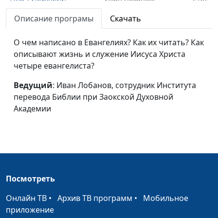
сотрудник Института
Описание програмы
Скачать
перевода Библии при
Заокской Духовной
О чем написано в Евангелиях? Как их читать? Как
Академии
описывают жизнь и служение Иисуса Христа
Книга пророка
четыре евангелиста?
Иван Лобанов,
#186
Иеремии
сотрудник Института
Ведущий
: Иван Лобанов, сотрудник Института
перевода Библии при
перевода Библии при Заокской Духовной
Заокской Духовной
Академии
Академии
Книга пророка Исаии
Иван Лобанов,
#185
сотрудник Института
перевода Библии при
Заокской Духовной
Посмотреть
Академии
Онлайн ТВ
Иона: сбежавший
•
Архив ТВ программ
•
Мобильное
Иван Лобанов,
#184
приложение
пророк
сотрудник Института