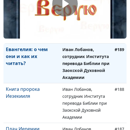
великаном
Викторович,
священнослужитель
Избрание Давида
Довгель Андрей
#190
Викторович,
священнослужитель
Евангелия: о чем
Иван Лобанов,
#189
они и как их
сотрудник Института
читать?
перевода Библии при
Заокской Духовной
Академии
Книга пророка
Иван Лобанов,
#188
Иезекииля
сотрудник Института
перевода Библии при
Заокской Духовной
Академии
Плач Иеремии
Иван Лобанов,
#187