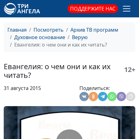
Викторович,
ПОДДЕРЖИТЕ НАС
священнослужитель
Милость к обидчику
Довгель Андрей
#195
Главная
Посмотреть
Архив ТВ программ
Викторович,
Духовное основание
Верую
священнослужитель
Евангелия: о чем они и как их читать?
Уединение для
Довгель Андрей
#194
восстановления
Викторович,
Евангелия: о чем они и как их
12+
священнослужитель
читать?
Место защиты и
Довгель Андрей
#193
31 августа 2015
Поделиться:
поддержки
Викторович,
священнослужитель
Друг, который всегда
Довгель Андрей
#192
рядом
Викторович,
священнослужитель
Победа над
Довгель Андрей
#191