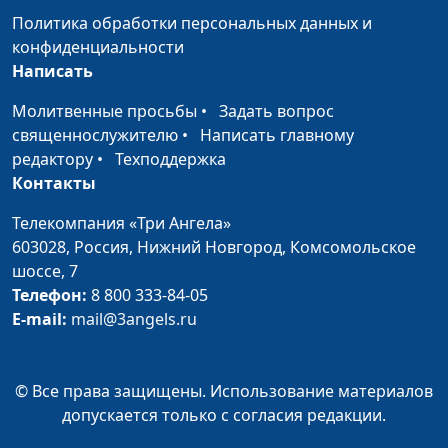
перевода Библии при
Политика обработки персональных данных и
Заокской Духовной
конфиденциальности
Академии
Написать
Книга Экклезиаста
Иван Лобанов,
#183
Молитвенные просьбы
•
Задать вопрос
сотрудник Института
священнослужителю
•
Написать главному
перевода Библии при
редактору
•
Техподдержка
Заокской Духовной
Контакты
Академии
Телекомпания «Три Ангела»
Книга притчей
Иван Лобанов,
#182
603028,
Россия, Нижний Новгород,
Комсомольское
Соломоновых
сотрудник Института
шоссе, 7
перевода Библии при
Телефон:
8 800 333-84-05
Заокской Духовной
E-mail:
mail@3angels.ru
Академии
Мудрый царь
Иван Лобанов,
#181
© Все права защищены. Использование материалов
Соломон
сотрудник Института
допускается только с согласия редакции.
перевода Библии при
Заокской Духовной