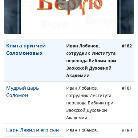
Книга Экклезиаста
Иван Лобанов,
#183
сотрудник Института
перевода Библии при
Заокской Духовной
Академии
Книга притчей
Иван Лобанов,
#182
Соломоновых
сотрудник Института
перевода Библии при
Заокской Духовной
Академии
Мудрый царь
Иван Лобанов,
#181
Соломон
сотрудник Института
перевода Библии при
Заокской Духовной
Академии
Царь Давид и его сын
Иван Лобанов,
#180
Соломон
сотрудник Института