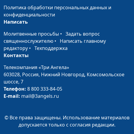
Заокской Духовной
Политика обработки персональных данных и
Академии
конфиденциальности
Написать
Руфь: история
Иван Лобанов,
#176
верности
сотрудник Института
Молитвенные просьбы
•
Задать вопрос
перевода Библии при
священнослужителю
•
Написать главному
Заокской Духовной
редактору
•
Техподдержка
Академии
Контакты
А судьи кто?
Иван Лобанов,
#175
Телекомпания «Три Ангела»
сотрудник Института
603028,
Россия, Нижний Новгород,
Комсомольское
перевода Библии при
шоссе, 7
Заокской Духовной
Телефон:
8 800 333-84-05
Академии
E-mail:
mail@3angels.ru
Иисус Навин -
Иван Лобанов,
#174
преемник Моисея
сотрудник Института
© Все права защищены. Использование материалов
перевода Библии при
допускается только с согласия редакции.
Заокской Духовной
Академии