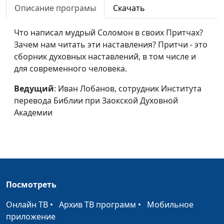
Описание програмы
Скачать
перевода Библии при
Заокской Духовной
Что написал мудрый Соломон в своих Притчах?
Академии
Зачем нам читать эти наставления? Притчи - это
История царя Давида
сборник духовных наставлений, в том числе и
Иван Лобанов,
#179
для современного человека.
сотрудник Института
перевода Библии при
Ведущий
: Иван Лобанов, сотрудник Института
Заокской Духовной
перевода Библии при Заокской Духовной
Академии
Академии
Самуил и Саул
Иван Лобанов,
#178
сотрудник Института
перевода Библии при
Заокской Духовной
Академии
Посмотреть
Иов: история
Иван Лобанов,
#177
Онлайн ТВ
страдания
•
Архив ТВ программ
•
Мобильное
сотрудник Института
приложение
перевода Библии при